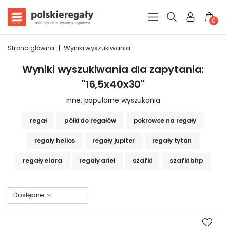
0
Strona główna
|
Wyniki wyszukiwania
Wyniki wyszukiwania dla zapytania:
"16,5x40x30"
Inne, popularne wyszukania
regał
półki do regałów
pokrowce na regały
regały helios
regały jupiter
regały tytan
regały elara
regały ariel
szafki
szafki bhp
Dostępne