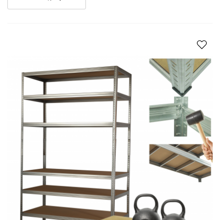
mm);
błyskawiczny, bezśrubowy montaż na wcisk;
3 kategorie wykończenia: ocynkowane, malowane i
Premium;
cztery klasy nośności regałów od 175 kg do 400 kg;
stalowe poprzeczki/ wzmocnienia pod blatami;
grubość blatów HDF 6-9 mm;
grubość stalowych elementów 0,9 mm;
chroniące posadzkę plastikowe buciki;
wysokość profilu półki 5,65 cm;
-
-
Jeżeli nie możesz odnaleźć czegoś w
sklepie, skontaktuj się z nami:
INFOLINIA: +48 509 086 800
Godziny pracy sklepu: Poniedziałek - Piątek: 9:00 - 15:00
e-mail: sklep@polskieregaly.pl
Na wszystkie wiadomości opowiadamy