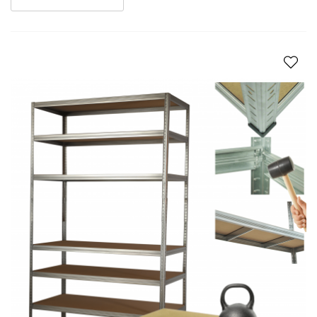
Filtry wyboru regałów znajdują się w kolumnie po lewej
stronie. W pierwszej kolejności wybieramy grupę produktów (
z określonej serii). Przykładowo w kategorii Helios wyświetlają
nam się trzy podkategorie:
regały do sklepu "Kolor"
regały do garażu "Premium"
regały magazynowe "Ocynkowane".
-
-
Filtrowanie zaczynamy od określenia ceny produktu.
Następnie kolejno:
głębokość
szerokość
wysokość
ilość półek
nośność półki
rodzaj wykończenia
Półki
zachowują deklarowaną nośność, przy spełnieniu