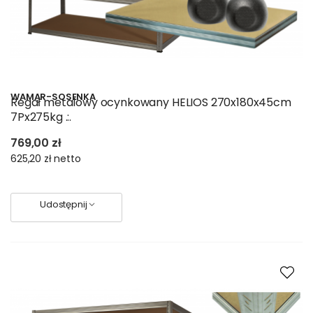
niezwłocznie w godzinach pracy sklepu
WAMAR-SOSENKA
Regał metalowy ocynkowany HELIOS 270x180x45cm
7Px275kg .:.
769,00 zł
625,20 zł
netto
Udostępnij