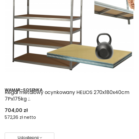
WAMAR-SOSENKA
Regał metalowy ocynkowany HELIOS 270x180x40cm
7Px175kg .:.
704,00 zł
572,36 zł
netto
Udostępnij