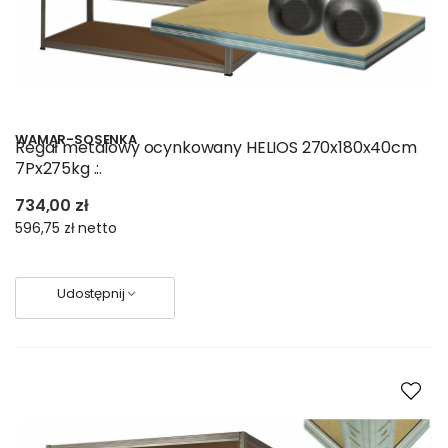
WAMAR-SOSENKA
Regał metalowy ocynkowany HELIOS 270x180x40cm
7Px275kg .:.
734,00 zł
596,75 zł
netto
Udostępnij