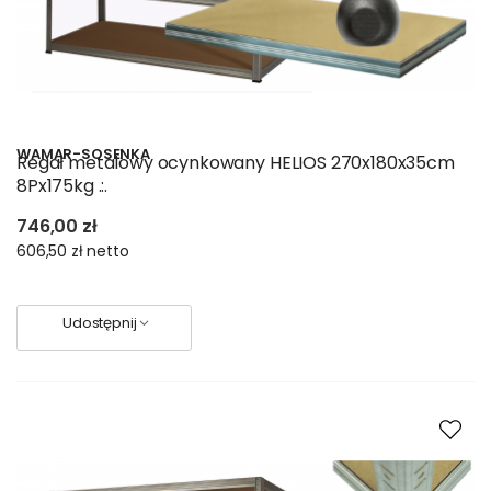
WAMAR-SOSENKA
Regał metalowy ocynkowany HELIOS 270x180x35cm
8Px175kg .:.
746,00 zł
606,50 zł
netto
Udostępnij