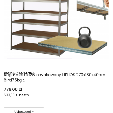
WAMAR-SOSENKA
Regał metalowy ocynkowany HELIOS 270x180x40cm
8Px175kg .:.
779,00 zł
633,33 zł
netto
Udostępnij