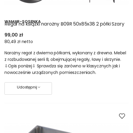
WAMAR-SOSENKA
Regał na książki narożny B09R 50x85x38 2 półki Szary
99,00 zł
80,49 zł
netto
Narożny regał z dwiema półkami, wykonany z drewna. Mebel
z rozbudowanej serii B, obejmującej regały, ławy i skrzynie.
⇩Opis poniżej⇩ Sprawdza się zarówno w klasycznych jak i
nowocześnie urządzonych pomieszczeniach.
Udostępnij