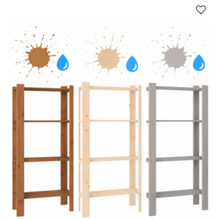
Regały drewniane (regały z
drewna) – eleganckie,
drewniane skrzynie na
pościel – drewniane regały
łazienkowe
Regały z drewna
od zawsze kojarzą się z solidnością i
elegancją. Naturalne drewna wnosi do wnętrz ciepło i
ponadczasowy urok. Każdy regał, kufer czy skrzynia
drewniana pełni funkcję praktyczną, a jednocześnie
ozdobną. W salonie służy jako miejsce na książki i dekoracje.
W sypialni jako schowek na pościel. W łazience wprowadza
poczucie harmonii. W spiżarni natomiast pomaga w
utrzymaniu porządku. Różnorodność dostępnych modeli
sprawia, że można je dopasować do każdego stylu aranżacji.
To meble trwałe, ekologiczne i funkcjonalne, które pozostają
modne niezależnie od zmieniających się trendów. Poznaj
serie atrakcyjnych mebli, które nie kosztują milionów
zł
.