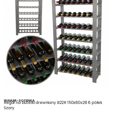
WAMAR-SOSENKA
Regał na butelki drewniany B22R 150x80x28 8 półek
Szary