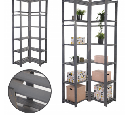
Skrzynię drewnianą w formie kufra,
Nowoczesne meble modułowe
Szafki o rozmaitej konstrukcji z kolekcji RSKL: Modele na
książki, ubrania, dekoracje i bibeloty
Klasyczne regały z drewna do różnych wnętrz.
Drewniane skrzynie na
pościel – kufry
Skrzynia drewniana od wieków pełni rolę praktycznego
pojemnika i ozdoby wnętrz.
Kufer o półokrągłym wieku lub
skrzynie drewniane z płaską pokrywą. To rozwiązanie nie tylko
praktyczne, ale i dekoracyjne. W sypialni
skrzynia na pościel
pomieści koce i poduszki. W salonie sprawdzi się jako
siedzisko lub ława. Nadaje się jako magazyn na nie
mieszczące się półkach książki i pamiątki. W pokoju
dziecięcym stanie się schowkiem na zabawki i książki. Kufer
(drewniana skrzynia w klasycznym stylu), dzięki swojej prostej
konstrukcji, zachwyca trwałością i stylem. Dostępne są
warianty naturalne, malowane oraz drewniane skrzynie