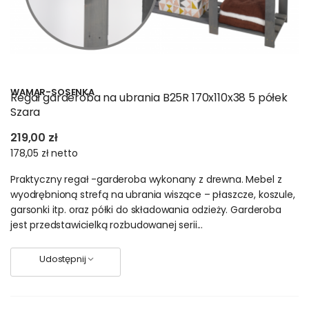
WAMAR-SOSENKA
Regał garderoba na ubrania B25R 170x110x38 5 półek
Szara
219,00 zł
178,05 zł
netto
Praktyczny regał -garderoba wykonany z drewna. Mebel z
wyodrębnioną strefą na ubrania wiszące – płaszcze, koszule,
garsonki itp. oraz półki do składowania odzieży. Garderoba
jest przedstawicielką rozbudowanej serii...
Udostępnij