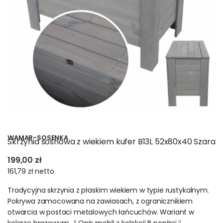
sprawiają, że skrzynia i regał drewniany są inwestycją na lata.
Wszystkie meble
drewniane ze sklepu
polskie regały posiadają
certyfikat FSC
Oferta obejmuje regały drewniane, skrzynie i kufry, które nie
tylko zdobią wnętrza, ale także spełniają wymogi ekologiczne.
Dzięki temu każdy regał czy skrzynia staje się wyborem
odpowiedzialnym i przyjaznym dla środowiska.
WAMAR-SOSENKA
Skrzynia sosnowa z wiekiem kufer B13L 52x80x40 Szara
199,00 zł
161,79 zł
netto
Tradycyjna skrzynia z płaskim wiekiem w typie rustykalnym.
Pokrywa zamocowana na zawiasach, z ogranicznikiem
otwarcia w postaci metalowych łańcuchów. Wariant w