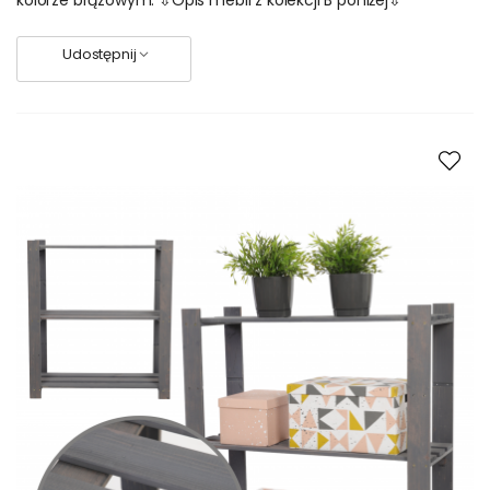
kolorze brązowym. ⇩Opis mebli z kolekcji B poniżej⇩
Udostępnij