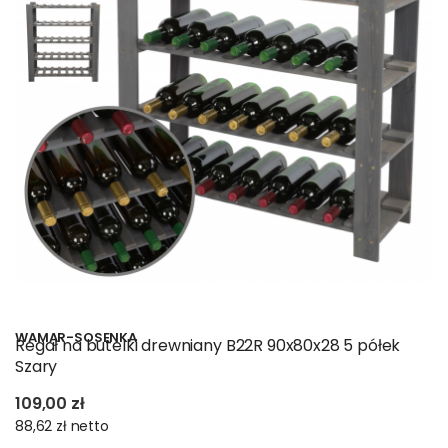
WAMAR-SOSENKA
Regał na butelki drewniany B22R 90x80x28 5 półek
Szary
109,00 zł
88,62 zł
netto