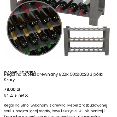
WAMAR-SOSENKA
Regał na butelki drewniany B22R 50x80x28 3 półki
Szary
79,00 zł
64,23 zł
netto
Regał na wino, wykonany z drewna. Mebel z rozbudowanej
serii B, obejmującej regały, ławy i skrzynie. ⇩Opis poniżej⇩
Sprawdza się zarówno w klasycznych jak i nowocześnie