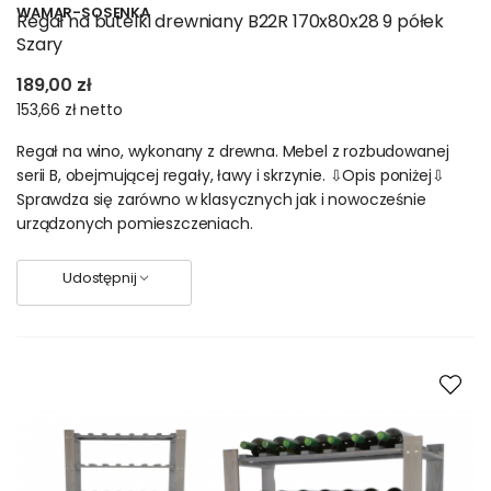
WAMAR-SOSENKA
Regał na butelki drewniany B22R 170x80x28 9 półek
Szary
189,00 zł
153,66 zł
netto
Regał na wino, wykonany z drewna. Mebel z rozbudowanej
serii B, obejmującej regały, ławy i skrzynie. ⇩Opis poniżej⇩
Sprawdza się zarówno w klasycznych jak i nowocześnie
urządzonych pomieszczeniach.
Udostępnij