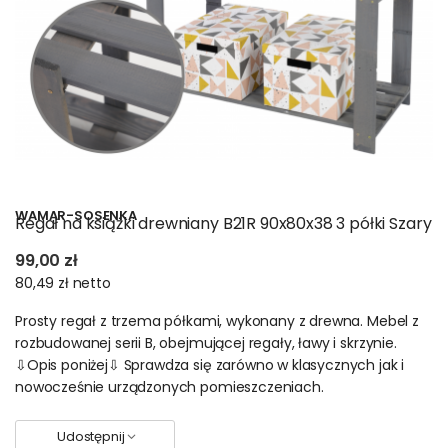
WAMAR-SOSENKA
Regał na książki drewniany B21R 90x80x38 3 półki Szary
99,00 zł
80,49 zł
netto
Prosty regał z trzema półkami, wykonany z drewna. Mebel z
rozbudowanej serii B, obejmującej regały, ławy i skrzynie.
⇩Opis poniżej⇩ Sprawdza się zarówno w klasycznych jak i
nowocześnie urządzonych pomieszczeniach.
Udostępnij