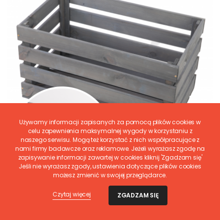
Używamy informacji zapisanych za pomocą plików cookies w
celu zapewnienia maksymalnej wygody w korzystaniu z
naszego serwisu. Mogą też korzystać z nich współpracujące z
nami firmy badawcze oraz reklamowe. Jeżeli wyrażasz zgodę na
zapisywanie informacji zawartej w cookies kliknij 'Zgadzam się'
Jeśli nie wyrażasz zgody, ustawienia dotyczące plików cookies
możesz zmienić w swojej przeglądarce.
Czytaj więcej
ZGADZAM SIĘ
WAMAR-SOSENKA
Skrzynia sosnowa skrzynka drewniana B08S 36x64x38