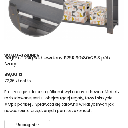
WAMAR-SOSENKA
Regał na książki drewniany B26R 90x80x28 3 półki
Szary
89,00 zł
72,36 zł
netto
Prosty regał z trzema półkami, wykonany z drewna. Mebel z
rozbudowanej serii B, obejmującej regały, ławy i skrzynie.
⇩Opis poniżej⇩ Sprawdza się zarówno w klasycznych jak i
nowocześnie urządzonych pomieszczeniach.
Udostępnij