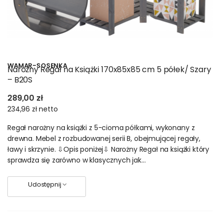
WAMAR-SOSENKA
Narożny Regał na Książki 170x85x85 cm 5 półek/ Szary
– B20S
289,00 zł
234,96 zł
netto
Regał narożny na książki z 5-cioma półkami, wykonany z
drewna. Mebel z rozbudowanej serii B, obejmującej regały,
ławy i skrzynie. ⇩Opis poniżej⇩ Narożny Regał na książki który
sprawdza się zarówno w klasycznych jak...
Udostępnij