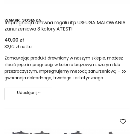
Drewniane – skrzynie na
pościel. Drewniane
regały łazienkowe.
WAMAR-SOSENKA
Impregnacja drewna regału itp USŁUGA MALOWANIA
zanurzeniowa 3 kolory ATEST!
Modułowe regały z
40,00 zł
drewna – funkcjonalność
32,52 zł
netto
i styl
Zamawiając produkt drewniany w naszym sklepie, możesz
zlecić jego impregnację w kolorze brązowym, szarym lub
Regały drewniane to meble ponadczasowe
. Wyróżniają się
przezroczystym. Impregnujemy metodą zanurzeniową – to
naturalnym pięknem drewna. Są solidnie wykonane.
gwarancja dokładnego, trwałego i estetycznego...
Dedykowane rozmaitym pomieszczeniom. Sprawdzą się
zarówno w salonie sypialni i łazience. Posłużą w i spiżarni i
piwnicy. W tej kategorii znajdziesz:
Udostępnij
Regał na książki
Regał – garderoba
Regał łazienkowy
Regał wielofunkcyjny – z półkami pełnymi, ażurowymi,
leżniami na wino czy na skrzynki