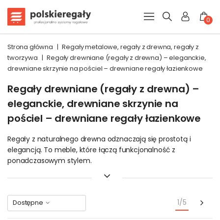
0
Strona główna
|
Regały metalowe, regały z drewna, regały z
tworzywa
|
Regały drewniane (regały z drewna) – eleganckie,
drewniane skrzynie na pościel – drewniane regały łazienkowe
Regały drewniane (regały z drewna) –
eleganckie, drewniane skrzynie na
pościel – drewniane regały łazienkowe
Regały z naturalnego drewna odznaczają się prostotą i
elegancją. To meble, które łączą funkcjonalność z
ponadczasowym stylem.
W salonie staną się miejscem na książki i dekoracje. W
łazience czy spiżarni pomogą utrzymać porządek.
Skrzynia w formie kufra doda wnętrzu charakteru i
Nas
1/5
Dostępne
praktyczności. To rozwiązania trwałe, estetyczne i przyjazne
środowisku.