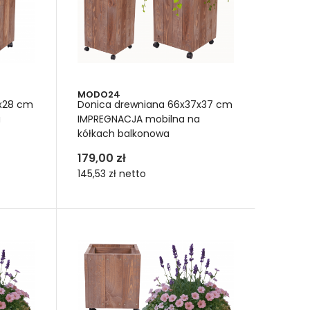
okiej donicy?
 To może być na przykład wkład z keramzytu. To
d wysypaniem wkładu, wyściełaj dno wysokiej
z wiele lat.
eż znakomita warstwa drenażowa. Poprawia odpływ
MODO24
k kondycji gleby. Ich łuski otwierają się i
8x28 cm
Donica drewniana 66x37x37 cm
 rozkładają się powoli. Dzięki temu wkład z nich
a
IMPREGNACJA mobilna na
kółkach balkonowa
179,00 zł
145,53 zł
netto
okiej donicy – naturalny