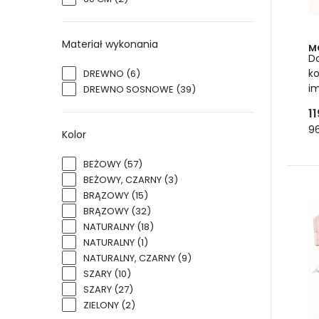
Materiał wykonania
M
D
ko
DREWNO
(6)
i
DREWNO SOSNOWE
(39)
11
Do
96
Kolor
Zalet
BEŻOWY
(57)
zmien
BEŻOWY, CZARNY
(3)
to la
BRĄZOWY
(15)
zabra
BRĄZOWY
(32)
NATURALNY
(18)
NATURALNY
(1)
NATURALNY, CZARNY
(9)
SZARY
(10)
SZARY
(27)
ZIELONY
(2)