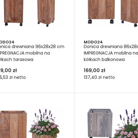
ką warstwę wkładu na dno wys
no drewnianej doniczki można wysypać warstwę drenażową
.
iegnie nadmiernemu zatrzymywaniu wody i gniciu korzeni. Prze
y folią. Dzięki temu prostemu zabiegowi będzie Ci ona służyć prze
m wkładem na dno wysokiej donicy mogą być
szyszki
. To równi
ODO24
MODO24
i zapobiega gniciu korzeni.
Szyszki to również naturalny wskaźni
onica drewniana 96x28x28 cm
Donica drewniana 86x2
kają w zależności od poziomu wilgotności
. Szyszki w donicach
MPREGNACJA mobilna na
IMPREGNACJA mobilna n
e długo pełnił wymienione wyżej funkcje.
ółkach tarasowa
kółkach balkonowa
79,00 zł
169,00 zł
5,53 zł
netto
137,40 zł
netto
yszki wyłożone na wierzchu wys