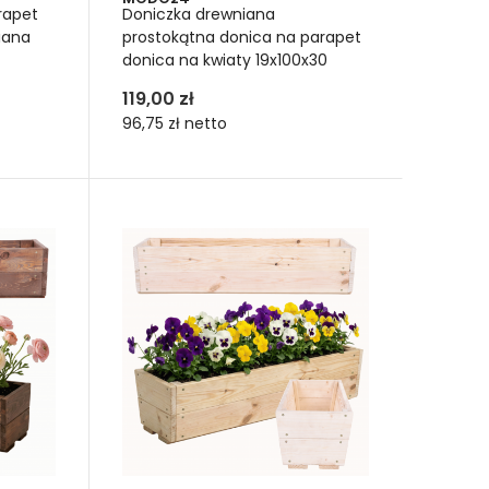
rapet
Doniczka drewniana
iana
prostokątna donica na parapet
donica na kwiaty 19x100x30
119,00 zł
96,75 zł
netto
owe do roślin
icy można uprawiać delikatne kwiaty i rośliny
y, a nawet niewielkie drzewa owocowe.
ów, donic i doniczek drewnianych
. Niskie i wysokie
kończeniach kolorystycznych. Doniczki drewniane do
 przystępna cena.