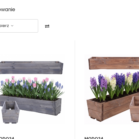
rowanie
ierz
że donice drewniane ogrodowe 
mieszczeń
ralny wygląd donic, doskonale komponuje się z zielenią roślin
wywania się w różnorodne style. Surowy minimalizm, rustykalna 
 harmonię i ciepło.
m z największych atutów dużych donic jest ich solidność i trwa
rne na warunki atmosferyczne
. Dzięki temu sprawdzą się w wa
cz. W urządzonych z wyczuciem pomieszczeniach są nieodzo
ODO24
MODO24