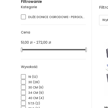
Filtrowanie
Kategorie
Filt
DUŻE DONICE OGRODOWE- PERGOLE
(87)
Wyb
Cena
51,00 zł - 272,00 zł
Du
po
Wysokość
Natu
wpaso
19
(12)
wnosi
30
(28)
Jedny
30 CM
(9)
odpo
34 CM
(9)
desz
40 CM
(4)
57,5
(2)
M