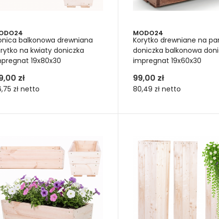
ODO24
MODO24
onica balkonowa drewniana
Korytko drewniane na pa
rytko na kwiaty doniczka
doniczka balkonowa don
mpregnat 19x80x30
impregnat 19x60x30
9,00 zł
99,00 zł
niczkę drewnianą łatwo przest
,75 zł
netto
80,49 zł
netto
ą wysokich donic z drewna jest to, że można je łatwo przenosić
iających się warunków środowiskowych. Przykładowo, kiedy don
tem czy zimą zmieniają się warunki pogodowe. W dowolnej chwili 
ć z jego nadmiaru.