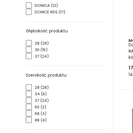
Ja
DONICA
(12)
DONICE RDS
(17)
Na d
zapob
donic
Głębokość produktu
Inny
M
28
(28)
wody 
D
30
(15)
zamy
I
37
(24)
będzi
k
1
14
Szerokość produktu
28
(28)
34
(6)
37
(24)
60
(2)
68
(3)
88
(4)
Sz