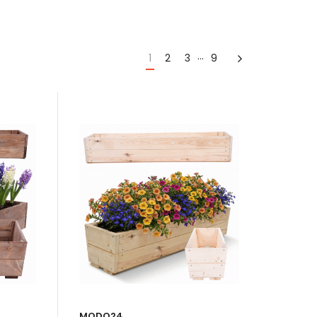
…
Następny
1
2
3
9
– na balkon, taras, do
. Drewno jako materiał ma ponadczasową zdolność
prostota, szalone boho. Niemal w każdej aranżacji,
łość.
Odpowiednia impregnacja sprawia, że są
runkach, w których będą narażone na wiatr, słońce i
wnym elementem dekoracyjnym.
MODO24