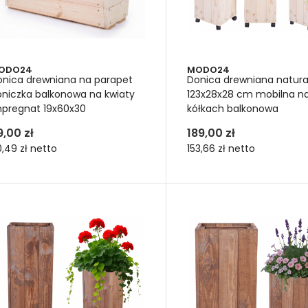
oniczka drewniana z odpo
ODO24
MODO24
ni i prosty sposób kontroli 
onica drewniana na parapet
Donica drewniana natura
oniczka balkonowa na kwiaty
123x28x28 cm mobilna n
ewnianej doniczki najlepiej użyć ziemi uniwersalnej lub mies
mpregnat 19x60x30
kółkach balkonowa
, aby zapewnić wkładowi, odpowiednią przepuszczalność i dren
9,00 zł
189,00 zł
ost
, który zakupisz u nas w workach 4 litrowych. Pamiętaj nie u
,49 zł
netto
153,66 zł
netto
ze przepuszczalna. To pozwoli korzeniom swobodnie rosnąć i od