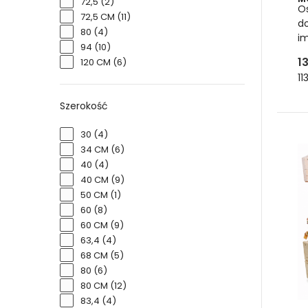
72,5
(2)
O
72,5 CM
(11)
d
80
(4)
i
94
(10)
1
120 CM
(6)
11
Szerokość
Du
30
(4)
34 CM
(6)
oz
40
(4)
El
40 CM
(9)
50 CM
(1)
Wysok
60
(8)
zielo
60 CM
(9)
63,4
(4)
Og
68 CM
(5)
80
(6)
W na
80 CM
(12)
skrzy
83,4
(4)
ogrod