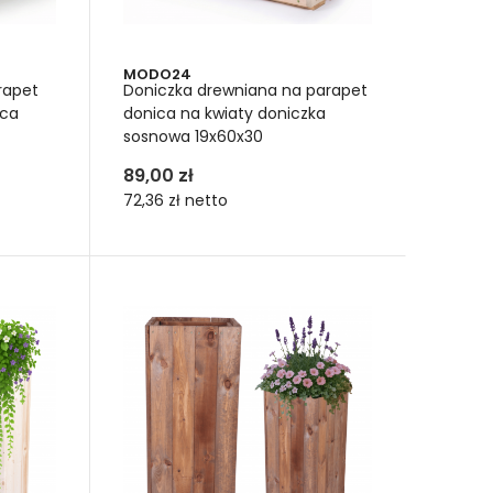
MODO24
rapet
Doniczka drewniana na parapet
ica
donica na kwiaty doniczka
sosnowa 19x60x30
89,00 zł
awiać
72,36 zł
netto
. Wszystko według potrzeb aranżacyjnych lub
iczka drewniana znajduje się w ogrodzie zimowym,
możesz ją przemieścić, by zapewnić jej światło, lub