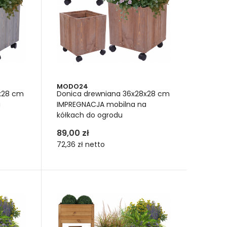
ione czubkiem do góry, stają się wskaźnikiem
powiednio wilgotna. Kiedy otwarte: "podlewaj".
MODO24
x28 cm
Donica drewniana 36x28x28 cm
a
IMPREGNACJA mobilna na
kółkach do ogrodu
89,00 zł
72,36 zł
netto
owe z certyfikatem