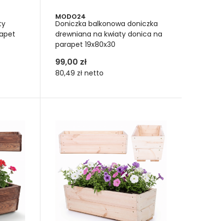
MODO24
ty
Doniczka balkonowa doniczka
rapet
drewniana na kwiaty donica na
parapet 19x80x30
99,00 zł
80,49 zł
netto
rzywniaki do roślin
o estetycznych aranżacji kwiatów czy zielonych
na z drewna doniczka może stać się domowy
zerpać, by uczynić swoje kulinaria świeżymi i
bazylia, oregano, tymianek czy kolendra. Wszystko w
Twój róg obfitości – donica z drewna.