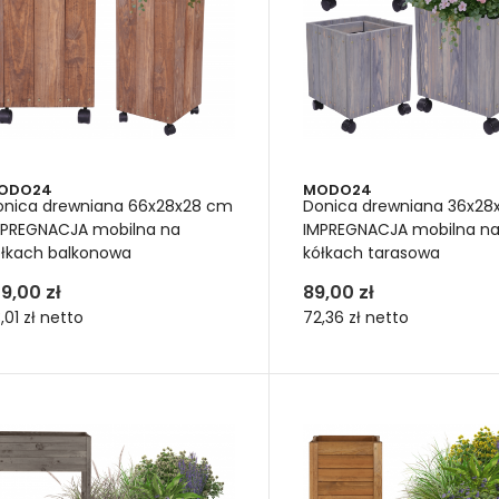
estetyczny "higrometr"
ane na wierzchu, pełnią dodatkową funkcję estetyczną. Postaw
tności gleby. Kiedy łuski są zamknięte to znak, że ziemia jest od
ODO24
MODO24
onica drewniana 66x28x28 cm
Donica drewniana 36x28
MPREGNACJA mobilna na
IMPREGNACJA mobilna n
ółkach balkonowa
kółkach tarasowa
39,00 zł
89,00 zł
3,01 zł
netto
72,36 zł
netto
YSZKI DO DONIC I KWIETNIKÓW – CENA
OAKTYWNY KOMPOST DO DONIC I KWIETNIKÓW – CENA
że donice drewniane ogrod