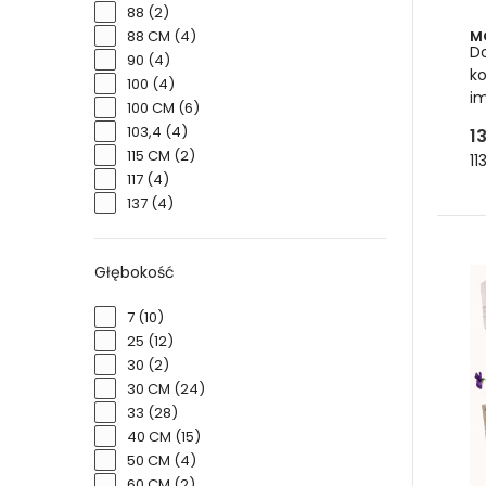
88
(2)
M
88 CM
(4)
D
90
(4)
ko
100
(4)
i
100 CM
(6)
103,4
(4)
1
115 CM
(2)
11
117
(4)
137
(4)
Du
Głębokość
ja
7
(10)
Duże
25
(12)
rośli
30
(2)
zieln
30 CM
(24)
aroma
33
(28)
zasię
40 CM
(15)
50 CM
(4)
60 CM
(2)