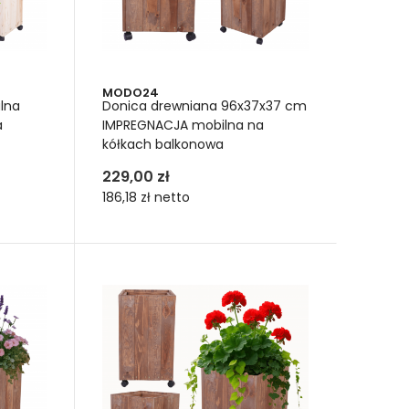
wiednim wkładem –
MODO24
gleby
lna
Donica drewniana 96x37x37 cm
a
IMPREGNACJA mobilna na
zanki ziemi ogrodniczej
. Przykładowo torfu i piasku.
kółkach balkonowa
aż. Aby ziemia była żyzna, warto dodać
bioaktywny
229,00 zł
bijać wsadu zbyt mocno. Niech ziemia będzie lekka i
186,18 zł
netto
dychać.