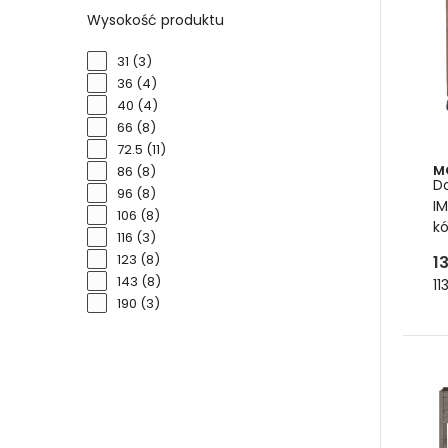
i 
Wysokość produktu
Wysyp
31
(3)
wilgo
36
(4)
40
(4)
66
(8)
72.5
(11)
M
86
(8)
D
96
(8)
I
106
(8)
k
116
(3)
123
(8)
1
143
(8)
11
190
(3)
SZ
BI
Du