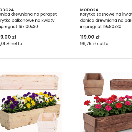
ODO24
MODO24
onica drewniana na parapet
Korytko sosnowe na kwia
rytko balkonowe na kwiaty
donica drewniana na pa
mpregnat 19x100x30
impregnat 19x80x30
39,00 zł
119,00 zł
3,01 zł
netto
96,75 zł
netto
że donice z drewna jako wa
dalnych
 donice drewniane ogrodowe
, możesz wykorzystać nie tylko d
n ozdobnych. Służą również do uprawy roślin jadalnych. Wykona
ikiem. Warzywnikiem, z którego będziesz w dowolnym momencie c
tycznymi. Świeże sałatki, rzodkiewki i szczypior. A dalej mięta, 
gu ręki prosto na stół. Z balkonu, tarasu czy ogródka, gdzie stoi 