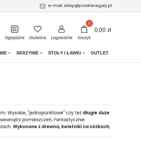
e-mail:
sklep@polskieregaly.pl
0
0,00 zł
Oglądane
Ulubione
Logowanie
Koszyk
OWE
SKRZYNIE
STOŁY I ŁAWKI
OUTLET
em. Wysokie, "jednopunktowe" czy też
długie
duże
i wewnątrz pomieszczeń. Fantastycznie
rzach.
Wykonane z drewna, kwietniki na nóżkach
,