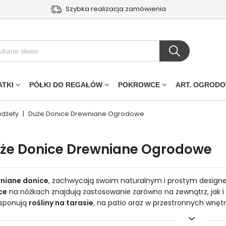
Szybka realizacja zamówienia
ATKI
PÓŁKI DO REGAŁÓW
POKROWCE
ART. OGROD
adżety
|
Duże Donice Drewniane Ogrodowe
że Donice Drewniane Ogrodowe
niane donice
, zachwycają swoim naturalnym i prostym design
ce
na nóżkach znajdują zastosowanie zarówno na zewnątrz, jak 
sponują
rośliny na tarasie
, na patio oraz w przestronnych wnęt
 nie wyjdą z mody.