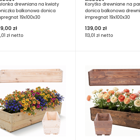
słonka drewniana na kwiaty
Korytko drewniane na pa
oniczka balkonowa donica
donica balkonowa drewn
mpregnat 19x100x30
impregnat 19x100x30
39,00 zł
139,00 zł
3,01 zł
netto
113,01 zł
netto
że donice drewniane ogrod
dobnych i jadalnych
astyczny dobór modeli
a donica z drewna nie jest zwyczajnym kwietnikiem. W dużej don
ne. W średnich i dużych donicach zasadzisz również bujne krzew
romna ilość wariantów
szej ofercie znajdziesz ponad 120 rozmaitych typów kwietnik
nie z drewna. Na krótkich lub długich nóżkach. W rozmaitych wy
u, na patio, na balkon, taras itp. Czyli: do wyboru do koloru oraz