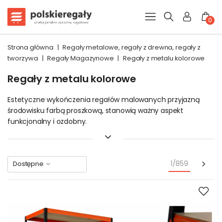
0
Strona główna
|
Regały metalowe, regały z drewna, regały z
tworzywa
|
Regały Magazynowe
|
Regały z metalu kolorowe
Regały z metalu kolorowe
Estetyczne wykończenia regałów malowanych przyjazną
środowisku farbą proszkową, stanowią ważny aspekt
funkcjonalny i ozdobny.
Widoczne z daleka różnice między regałami, umożliwiają
zwłaszcza w dużych magazynach szybkie dotarcie do
poszukiwanych towarów oraz ich właściwe sortowanie.
Nas
1/859
Dostępne
Kolorowe regały metalowe
Helios, to estetyka i
funkcjonalność w jednym.
Kolorowe regały metalowe
Nowoczesny, wciskowo - zatrzaskowy system montażu,