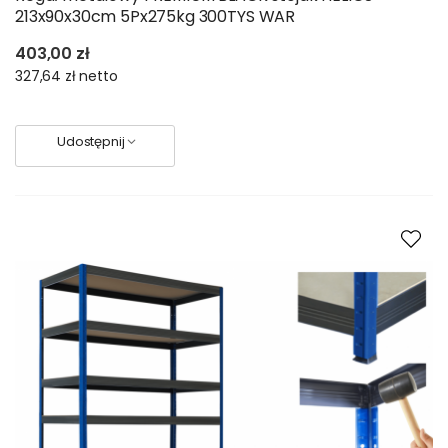
213x90x30cm 5Px275kg 300TYS WAR
403,00 zł
327,64 zł
netto
Udostępnij