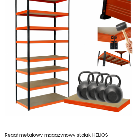
pozwala w krótkim czasie ustawić regały na wybranym
miejscu oraz precyzyjnie wyregulować odległości pomiędzy
kondygnacjami. To niezwykle istotne biorąc pod uwagę
różnorodne gabaryty przechowywanych w magazynach
przedmiotów. Standardowo wszystkie filary stojaków
wyposażone zostały w plastikowe buciki, chroniące posadzkę
na której stoją.
Kolorowe Regały Metalowe z serii Helios charakteryzuje:
opcja kreatora pozwalająca dostosować wymiary,
KREATOR
nośność oraz wykończenie regałów
błyskawiczny, bezśrubowy montaż konstrukcji metodą
wciskowo -zatrzaskową,
swobodna regulacja wysokości poszczególnych
kondygnacji,
wybór pomiędzy modelem malowanym lub
ocynkowanym,
cztery klasy nośności regałów od 175 kg do 400 kg,
chroniące posadzkę, plastikowe buciki filarów,
Regał metalowy magazynowy stojak HELIOS