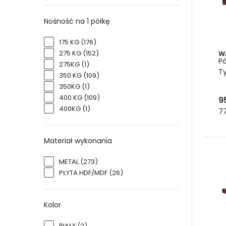
Regał
Nośność na 1 półkę
codz
Z kol
175 KG
(176)
wzmo
275 KG
(152)
W
Pó
zami
275KG
(1)
T
waru
350 KG
(109)
350KG
(1)
Warto
400 KG
(109)
9
środo
400KG
(1)
77
potr
spraw
Pó
Materiał wykonania
Blaty
METAL
(273)
regał
PŁYTA HDF/MDF
(26)
wytrz
miejs
Kolor
Dodat
domo
BIAŁY
(2)