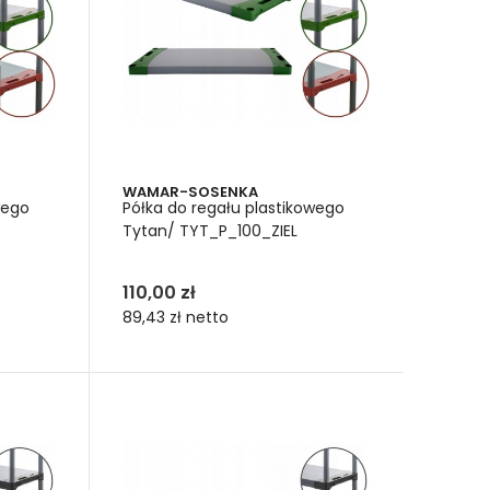
ygodny i bezpieczny. Niezależnie od tego, czy
sztatu. Każdy użytkownik znajdzie w tej kategorii
WAMAR-SOSENKA
wego
Półka do regału plastikowego
Tytan/ TYT_P_100_ZIEL
110,00 zł
89,43 zł
netto