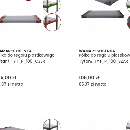
tkie te elementy pozwalają zorganizować przestrzeń w sposób w
ebny jest regał plastikowy do łazienki, czy regał metalowy do war
ukty dopasowane do własnych potrzeb.
AMAR-SOSENKA
WAMAR-SOSENKA
łka do regału plastikowego
Półka do regału plastiko
ytan/ TYT_P_100_CZER
Tytan/ TYT_P_100_SZAR
05,00 zł
105,00 zł
,37 zł
netto
85,37 zł
netto