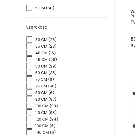
Wari
indus
5 CM
(60)
W
możn
Pó
maga
T
Szerokość
Półk
Bi
8
30 CM
(28)
C
67
35 CM
(28)
Gr
40 CM
(16)
Ni
45 CM
(29)
P
50 CM
(29)
60 CM
(35)
Jest 
70 CM
(6)
W zal
75 CM
(90)
przy
80 CM
(6)
Meta
90 CM
(97)
obci
100 CM
(98)
nośno
110 CM
(98)
120 CM
(94)
W zal
130 CM
(6)
Pó
140 CM
(6)