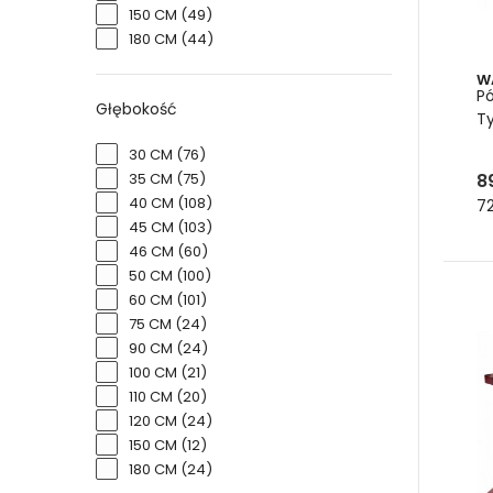
No
150 CM
(49)
No
180 CM
(44)
No
W
Pó
Rega
Głębokość
T
nakł
wiel
30 CM
(76)
obci
8
35 CM
(75)
kied
40 CM
(108)
72
No
45 CM
(103)
46 CM
(60)
wa
50 CM
(100)
60 CM
(101)
Regał
75 CM
(24)
Regał
90 CM
(24)
- odp
100 CM
(21)
110 CM
(20)
- łat
120 CM
(24)
-lekki
150 CM
(12)
- fun
180 CM
(24)
prze