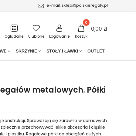
e-mail:
sklep@polskieregaly.pl
0
0,00 zł
Oglądane
Ulubione
Logowanie
Koszyk
OWE
SKRZYNIE
STOŁY I ŁAWKI
OUTLET
 regałów metalowych. Półki
ej konstrukcji. Sprawdzają się zarówno w domowych
piecznie przechowywać lekkie akcesoria i ciężkie
lu i plastiku. Regałowe półki do obciążeń dużych