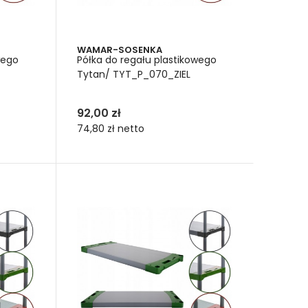
źwig maksymalny 275 kg
źwig maksymalny 350 kg
udźwig maksymalny 400 kg
WAMAR-SOSENKA
wego
Półka do regału plastikowego
ymagana jest odporność na ciężary wielokrotnie
Tytan/ TYT_P_070_ZIEL
lowych mogą być montowane w układach wysokich-
raz archiwów. Każdy regał do dużych i mniejszych
 dodatkowe półki. W dowolnym momencie. Wtedy,
92,00 zł
adający aktualnym potrzebom.
74,80 zł
netto
ały Tytan do
azienki i biura
 do wnętrz domowych, jak i przestrzeni roboczych.
a. Jako regał łazienkowy jest:
a bokach w organizery. Służą one do
nych drobiazgów