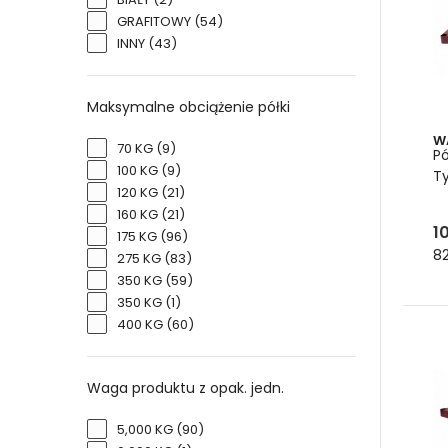
indy
GRAFITOWY
(54)
regał
INNY
(43)
prywa
Pó
du
Maksymalne obciążenie półki
W
Regał
70 KG
(9)
Pó
ciężk
100 KG
(9)
T
jedn
120 KG
(21)
hurt
160 KG
(21)
10
175 KG
(96)
Szero
82
275 KG
(83)
elem
350 KG
(59)
śrub 
350 KG
(1)
Dodat
400 KG
(60)
regał
półki
Waga produktu z opak. jedn.
Pod
Ofert
5,000 KG
(90)
oraz 