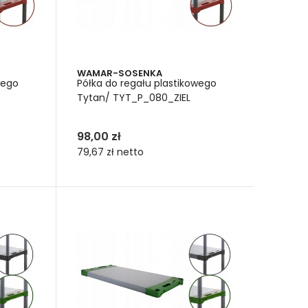
poziom, co czyni go praktycznym rozwiązaniem dla
h obciążeniach. Każda półka do regału Tytan
 na bezpieczne przechowywanie narzędzi, części
WAMAR-SOSENKA
wego
Półka do regału plastikowego
, które bez problemu radzą sobie w wymagających
Tytan/ TYT_P_080_ZIEL
 recyklingu, co czyni je wyborem przyjaznym
98,00 zł
ie standardy jakości i jednocześnie odpowiada na
79,67 zł
netto
 z tworzywa sztucznego są wyjątkowo uniwersalne i
F
rności na czynniki zewnętrzne. Każda półka do
od wysokim ciśnieniem. Dzięki temu blat nie tylko
 pielęgnacji. Półki z HDF świetnie sprawdzają się w
 i kontakt z różnymi rodzajami produktów.
rystyce. Dzięki temu regał magazynowy lub
latem umożliwiają dopasowanie nośności do