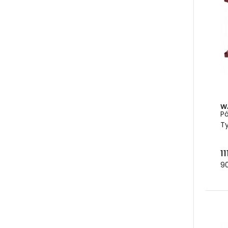
W
Pó
T
11
90