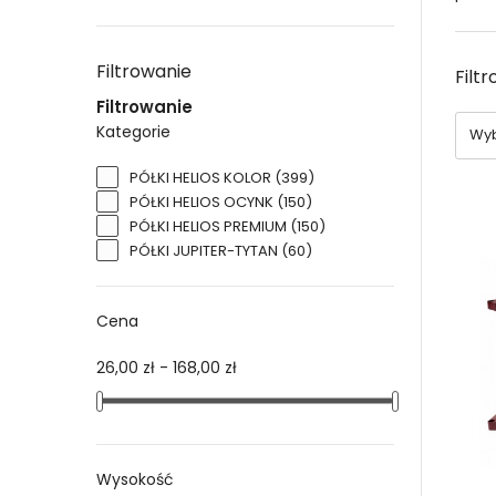
ułatw
różne
Do
Filtrowanie
Filt
pó
Filtrowanie
Kategorie
Wyb
Półk
w pr
PÓŁKI HELIOS KOLOR
(399)
dobrz
PÓŁKI HELIOS OCYNK
(150)
magaz
PÓŁKI HELIOS PREMIUM
(150)
rozw
PÓŁKI JUPITER-TYTAN
(60)
Do
me
Cena
Regał
26,00 zł - 168,00 zł
tej s
duży
nośn
dosto
Wysokość