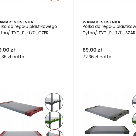
śność półki regału z dwoma wzmocnieniami (półki z HDF) – ud
śność półki regału z trzema wzmocnieniami (półki z HDF) – ud
śność półki regału z czterema wzmocnieniami (półki z HDF) – 
AMAR-SOSENKA
WAMAR-SOSENKA
łka do regału plastikowego
Półka do regału plastiko
ły magazynowe do dużych obciążeń sprawdzają się tam, gdzie w
ytan/ TYT_P_070_CZER
Tytan/ TYT_P_070_SZAR
adanych i zdejmowanych przedmiotów. Półki do regałów meta
opoziomowych. To czyni je doskonałym wyborem do magazynów o
ążeń, z oferowanych przez nas serii, może być rozbudowany o
9,00 zł
89,00 zł
y trzeba zwiększyć jego funkcjonalność. Stworzyć układ odpowi
,36 zł
netto
72,36 zł
netto
śne półki plastikowe – reg
rsztatu, regały Jupiter do ł
y plastikowe Jupiter i Tytan to rozwiązania dedykowane zarówno
 plastikowy Jupiter znakomicie sprawdza się jako półka łazienkow
orny na wilgoć,
wy w utrzymaniu czystości
,
kcjonalny, ponieważ półki łazienkowego regału, wyposażone są n
chowywania przedmiotów higieny osobistej oraz innych potrzeb