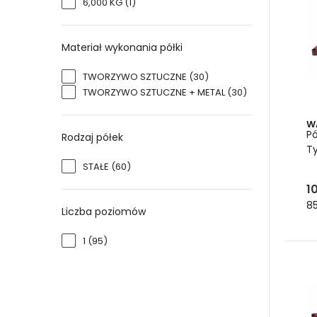
6,000 KG
(1)
wszys
potrz
prod
Materiał wykonania półki
TWORZYWO SZTUCZNE
(30)
TWORZYWO SZTUCZNE + METAL
(30)
W
Pó
Rodzaj półek
T
STAŁE
(60)
1
85
Liczba poziomów
1
(95)