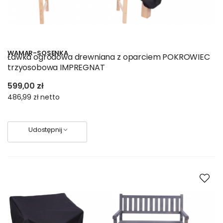
WAMAR-SOSENKA
Ławka ogrodowa drewniana z oparciem POKROWIEC
trzyosobowa IMPREGNAT
599,00 zł
486,99 zł
netto
Udostępnij