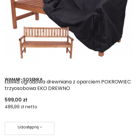
WAMAR-SOSENKA
Ławka ogrodowa drewniana z oparciem POKROWIEC
trzyosobowa EKO DREWNO
599,00 zł
486,99 zł
netto
Udostępnij