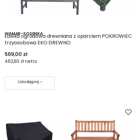
WAMAR-SOSENKA
Ławka ogrodowa drewniana z oparciem POKROWIEC
trzyosobowa EKO DREWNO
569,00 zł
462,60 zł
netto
Udostępnij