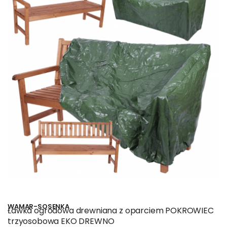
WAMAR-SOSENKA
Ławka ogrodowa drewniana z oparciem POKROWIEC
trzyosobowa EKO DREWNO