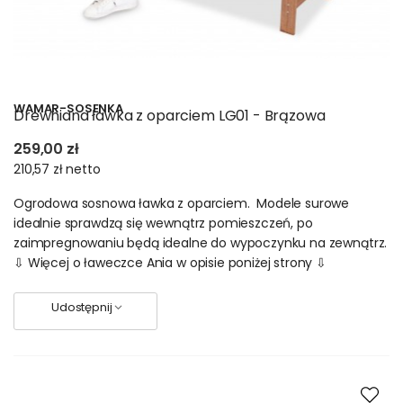
WAMAR-SOSENKA
Drewniana ławka z oparciem LG01 - Brązowa
259,00 zł
210,57 zł
netto
Ogrodowa sosnowa ławka z oparciem. Modele surowe
idealnie sprawdzą się wewnątrz pomieszczeń, po
zaimpregnowaniu będą idealne do wypoczynku na zewnątrz.
⇩ Więcej o ławeczce Ania w opisie poniżej strony ⇩
Udostępnij