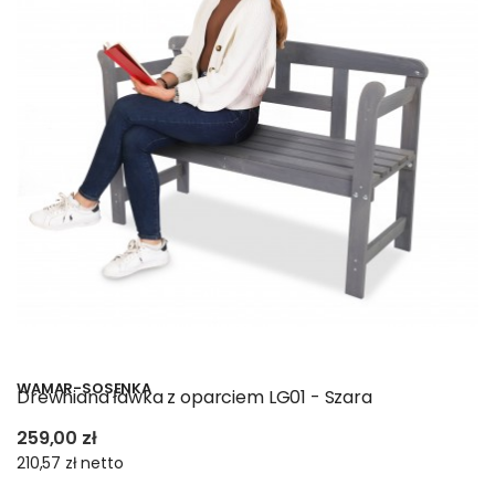
WAMAR-SOSENKA
Drewniana ławka z oparciem LG01 - Szara
259,00 zł
210,57 zł
netto