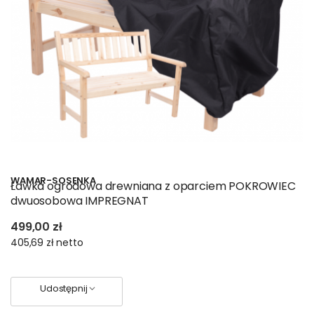
WAMAR-SOSENKA
Ławka ogrodowa drewniana z oparciem POKROWIEC
dwuosobowa IMPREGNAT
499,00 zł
405,69 zł
netto
Udostępnij