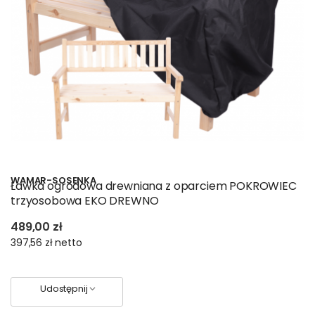
WAMAR-SOSENKA
Ławka ogrodowa drewniana z oparciem POKROWIEC
trzyosobowa EKO DREWNO
489,00 zł
397,56 zł
netto
Udostępnij