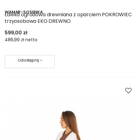
WAMAR-SOSENKA
Ławka ogrodowa drewniana z oparciem POKROWIEC
trzyosobowa EKO DREWNO
599,00 zł
486,99 zł
netto
Udostępnij