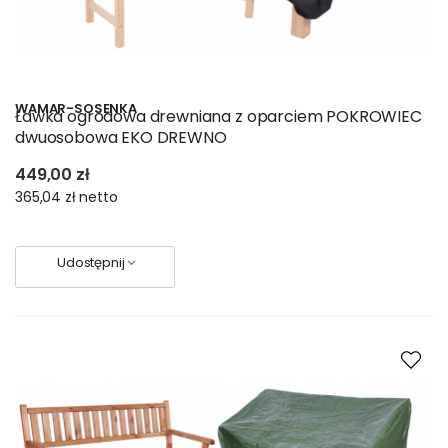
WAMAR-SOSENKA
Ławka ogrodowa drewniana z oparciem POKROWIEC
dwuosobowa EKO DREWNO
449,00 zł
365,04 zł
netto
Udostępnij