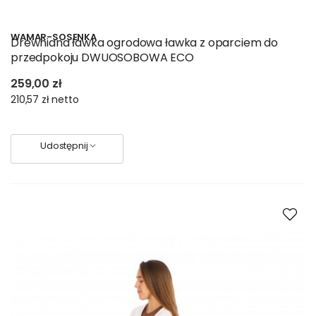
WAMAR-SOSENKA
Drewniana ławka ogrodowa ławka z oparciem do
przedpokoju DWUOSOBOWA ECO
259,00 zł
210,57 zł
netto
Udostępnij