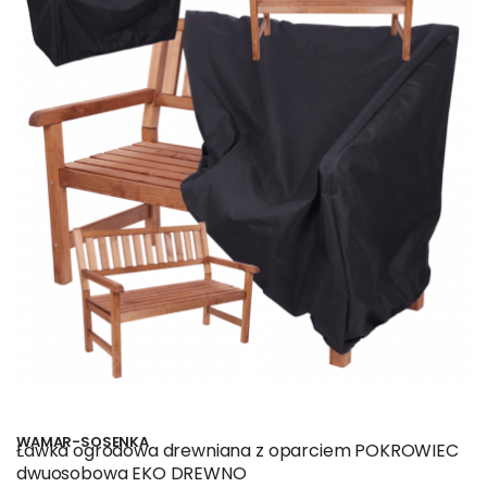
WAMAR-SOSENKA
Ławka ogrodowa drewniana z oparciem POKROWIEC
dwuosobowa EKO DREWNO