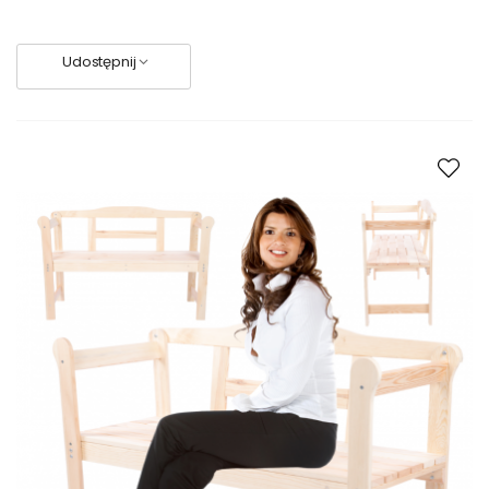
Chcesz stworzyć praktyczną i stylową przestrzeń na tarasie,
patio, balkonie albo w ogrodzie? Wybierz odpowiednie stoły,
ławki ogrodowe drewniane. To inwestycja, która pozwoli Ci
Udostępnij
cieszyć się eleganckim i funkcjonalnym otoczeniem przez
wiele sezonów.
Aranżując przestrzeń, dostosuj rodzaj, liczbę i kształt mebli do
wielkości meblowanego terenu. Uwzględnij potrzeby Twoje i
Twych bliskich. W naszej ofercie znajdziesz stoły, skrzynie i
ławki dostosowane do wymagań każdego członka rodziny.
Lubisz grillować? Przyda Ci się specjalny stół ogrodowy z
blaszanym blatem, który ułatwi Ci przygotowywanie mięsa i
przyrządzanie posiłków. Twoje dzieci uwielbiają zabawy w
ogrodzie? Z pewnością ucieszą się z wygodnego i
bezpiecznego stolika z ławką, którego wielkość jest
dostosowana do małych użytkowników. A może poszukujesz
miejsca do przechowywania narzędzi i akcesoriów
ogrodowych? Ławy drewniane na taras z pojemnymi
skrzyniami sprawdzą się do tego zadania doskonale. Pozwolą
Ci na wygodne przechowywanie rozmaitych przedmiotów, a