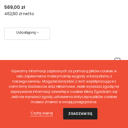
569,00 zł
462,60 zł
netto
Udostępnij
Używamy informacji zapisanych za pomocą plików cookies w
celu zapewnienia maksymalnej wygody w korzystaniu z
naszego serwisu. Mogą też korzystać z nich współpracujące z
nami firmy badawcze oraz reklamowe. Jeżeli wyrażasz zgodę na
zapisywanie informacji zawartej w cookies kliknij 'Zgadzam się'
Jeśli nie wyrażasz zgody, ustawienia dotyczące plików cookies
możesz zmienić w swojej przeglądarce.
Czytaj więcej
ZGADZAM SIĘ