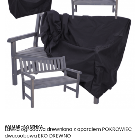
WAMAR-SOSENKA
Ławka ogrodowa drewniana z oparciem POKROWIEC
dwuosobowa EKO DREWNO