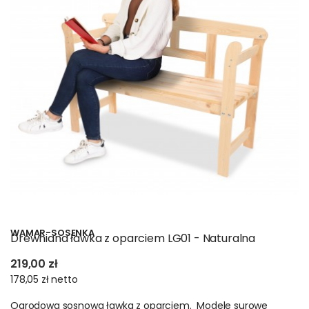
WAMAR-SOSENKA
Drewniana ławka z oparciem LG01 - Naturalna
219,00 zł
178,05 zł
netto
Ogrodowa sosnowa ławka z oparciem. Modele surowe