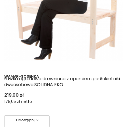
WAMAR-SOSENKA
Ławka ogrodowa drewniana z oparciem podłokietniki
dwuosobowa SOLIDNA EKO
219,00 zł
178,05 zł
netto
Udostępnij