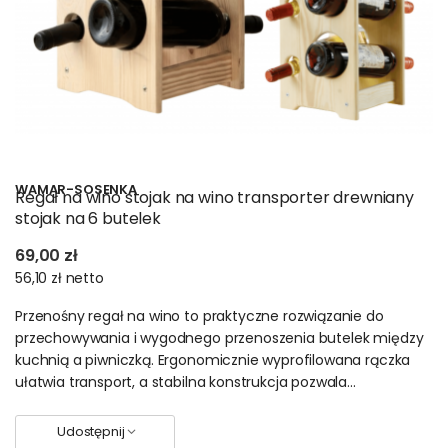
Każdy regał w naszej ofercie łączy praktyczność z
atrakcyjnym wyglądem. Dzięki temu organizacja przestrzeni
staje się prostsza, a wnętrza zyskują porządek i harmonię.
WAMAR-SOSENKA
Regał na wino stojak na wino transporter drewniany
stojak na 6 butelek
69,00 zł
56,10 zł
netto
Przenośny regał na wino to praktyczne rozwiązanie do
przechowywania i wygodnego przenoszenia butelek między
kuchnią a piwniczką. Ergonomicznie wyprofilowana rączka
ułatwia transport, a stabilna konstrukcja pozwala...
Udostępnij