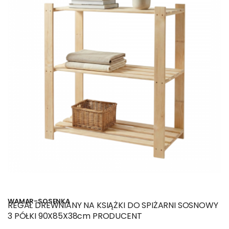
WAMAR-SOSENKA
REGAŁ DREWNIANY NA KSIĄŻKI DO SPIŻARNI SOSNOWY
3 PÓŁKI 90X85X38cm PRODUCENT