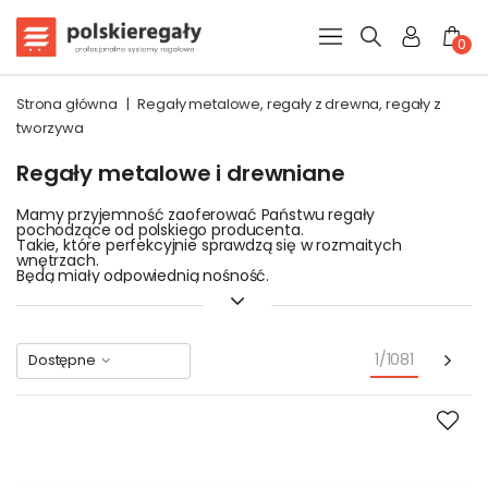
0
Strona główna
|
Regały metalowe, regały z drewna, regały z
tworzywa
Regały metalowe i drewniane
Mamy przyjemność zaoferować Państwu regały
pochodzące od polskiego producenta.
Takie, które perfekcyjnie sprawdzą się w rozmaitych
wnętrzach.
Będą miały odpowiednią nośność.
Będą estetycznie pasować do wystroju pomieszczenia.
Szeroka gama dostępnych rozwiązań sprawia, że znalezienie
odpowiednich nie sprawi trudności.
Poniższa kategoria umożliwia znalezienie:
Regału z drewna
Nas
1/1081
Dostępne
Plastikowego regału
Metalowego regału
.
Regału z materiałów mieszanych
Mamy szeroką ofertę regałów i stojaków, przeznaczonych do
magazynowania: