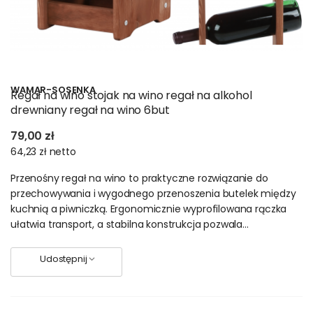
WAMAR-SOSENKA
Regał na wino stojak na wino regał na alkohol
drewniany regał na wino 6but
79,00 zł
64,23 zł
netto
Przenośny regał na wino to praktyczne rozwiązanie do
przechowywania i wygodnego przenoszenia butelek między
kuchnią a piwniczką. Ergonomicznie wyprofilowana rączka
ułatwia transport, a stabilna konstrukcja pozwala...
Udostępnij