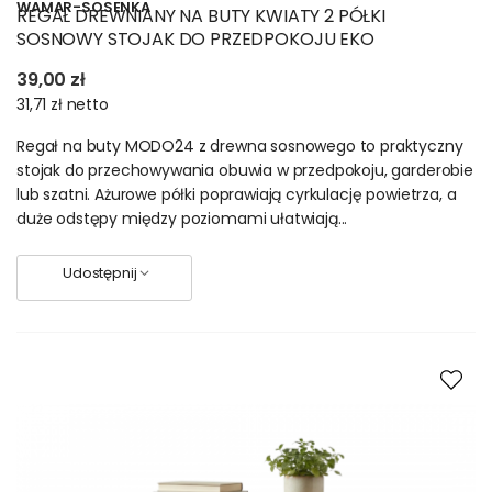
WAMAR-SOSENKA
REGAŁ DREWNIANY NA BUTY KWIATY 2 PÓŁKI
SOSNOWY STOJAK DO PRZEDPOKOJU EKO
39,00 zł
31,71 zł
netto
Regał na buty MODO24 z drewna sosnowego to praktyczny
stojak do przechowywania obuwia w przedpokoju, garderobie
lub szatni. Ażurowe półki poprawiają cyrkulację powietrza, a
duże odstępy między poziomami ułatwiają...
Udostępnij