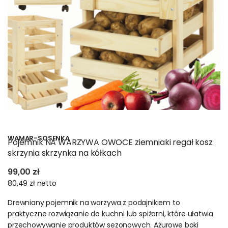
WAMAR-SOSENKA
Pojemnik NA WARZYWA OWOCE ziemniaki regał kosz
skrzynia skrzynka na kółkach
99,00 zł
80,49 zł
netto
Drewniany pojemnik na warzywa z podajnikiem to
praktyczne rozwiązanie do kuchni lub spiżarni, które ułatwia
przechowywanie produktów sezonowych. Ażurowe boki