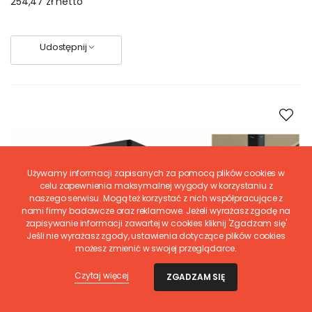
254,47 zł
netto
Udostępnij
Używamy informacji zapisanych za pomocą plików cookies w
celu zapewnienia maksymalnej wygody w korzystaniu z
naszego serwisu. Mogą też korzystać z nich współpracujące z
nami firmy badawcze oraz reklamowe. Jeżeli wyrażasz zgodę na
zapisywanie informacji zawartej w cookies kliknij 'Zgadzam się'
Jeśli nie wyrażasz zgody, ustawienia dotyczące plików cookies
możesz zmienić w swojej przeglądarce.
Czytaj więcej
ZGADZAM SIĘ