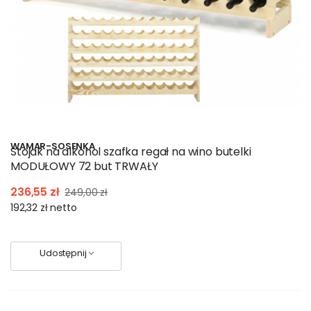
WAMAR-SOSENKA
Stojak na alkohol szafka regał na wino butelki
MODUŁOWY 72 but TRWAŁY
236,55 zł
249,00 zł
192,32 zł
netto
Udostępnij