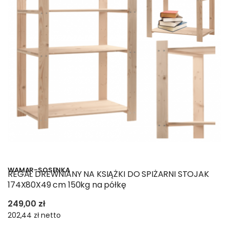
WAMAR-SOSENKA
REGAŁ DREWNIANY NA KSIĄŻKI DO SPIŻARNI STOJAK
174X80X49 cm 150kg na półkę
249,00 zł
202,44 zł
netto