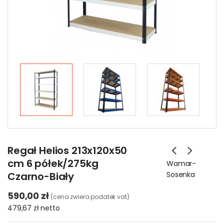
Regał Helios 213x120x50
cm 6 półek/275kg
Wamar-
Czarno-Biały
Sosenka
590,00 zł
(cena zwiera podatek vat)
479,67 zł
netto