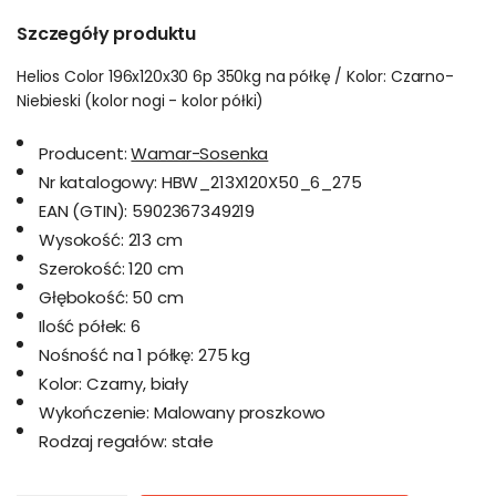
Szczegóły produktu
Helios Color 196x120x30 6p 350kg na półkę / Kolor: Czarno-
Niebieski (kolor nogi - kolor półki)
Producent:
Wamar-Sosenka
Nr katalogowy:
HBW_213X120X50_6_275
EAN (GTIN):
5902367349219
Wysokość:
213 cm
Szerokość:
120 cm
Głębokość:
50 cm
Ilość półek:
6
Nośność na 1 półkę:
275 kg
Kolor:
Czarny, biały
Wykończenie:
Malowany proszkowo
Rodzaj regałów:
stałe