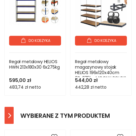
DO KOSZYKA
DO KOSZYKA
Regał metalowy HELIOS
Regał metalowy
HWN 213x180x30 6x275kg
magazynowy stojak
HELIOS 196x120x40cm
6Px275kg MOCNY POLSKI
595,00 zł
544,00 zł
483,74 zł
netto
442,28 zł
netto
WYBIERANE Z TYM PRODUKTEM