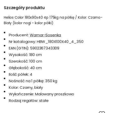
Szczegóły produktu
Helios Color 180x90x40 4p 175kg na półkę / Kolor: Czarno-
Biały (kolor nogi - kolor półki)
Producent:
Wamar-Sosenka
Nr katalogowy:
HBW_180X100X40_4_350
EAN (GTIN):
5902367343309
Wysokość:
180 cm
Szerokość:
100 cm
Głębokość:
40 cm
Ilość półek:
4
Nośność na 1 półkę:
350 kg
Kolor:
Czarny, biały
Wykończenie:
Malowany proszkowo
Rodzaj regałów:
stałe