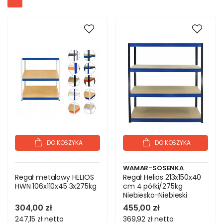
DO KOSZYKA
DO KOSZYKA
WAMAR-SOSENKA
Regał metalowy HELIOS
Regał Helios 213x150x40
HWN 106x110x45 3x275kg
cm 4 półki/275kg
Niebiesko-Niebieski
304,00 zł
455,00 zł
247,15 zł
netto
369,92 zł
netto