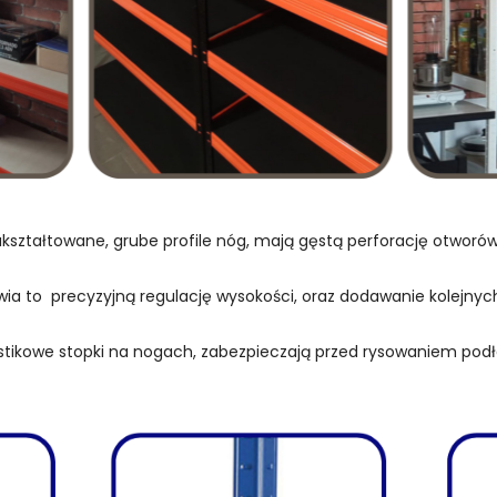
kształtowane, grube profile nóg, mają gęstą perforację otwor
wia to precyzyjną regulację wysokości, oraz dodawanie kolejnych
stikowe stopki na nogach, zabezpieczają przed rysowaniem podł