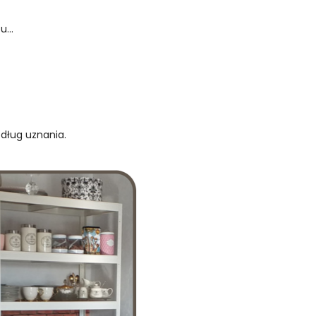
...
edług uznania.