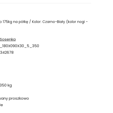
p 175kg na półkę / Kolor: Czarno-Biały (kolor nogi -
Sosenka
_180X090X30_5_350
342678
350 kg
wany proszkowo
łe