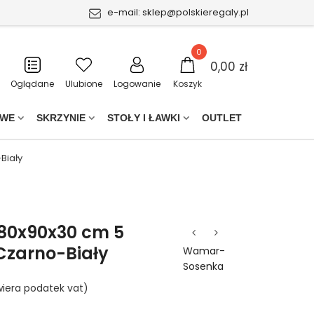
e-mail:
sklep@polskieregaly.pl
0
0,00 zł
Oglądane
Ulubione
Logowanie
Koszyk
OWE
SKRZYNIE
STOŁY I ŁAWKI
OUTLET
Biały
180x90x30 cm 5
Czarno-Biały
Wamar-
Sosenka
iera podatek vat)