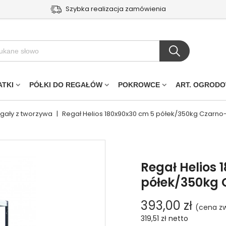
Szybka realizacja zamówienia
ATKI
PÓŁKI DO REGAŁÓW
POKROWCE
ART. OGROD
egały z tworzywa
|
Regał Helios 180x90x30 cm 5 półek/350kg Czarno-
Regał Helios 
półek/350kg 
393,00 zł
(cena zw
319,51 zł
netto