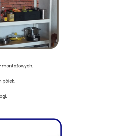
ów montażowych.
 półek.
ogi.