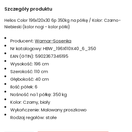
Szczegóły produktu
Helios Color 196x120x30 6p 350kg na półkę / Kolor: Czarno-
Niebieski (kolor nogi - kolor półki)
Producent:
Wamar-Sosenka
Nr katalogowy:
HBW_196X110X40_6_350
EAN (GTIN):
5902367346195
Wysokość:
196 cm
Szerokość:
110 cm
Głębokość:
40 cm
Ilość półek:
6
Nośność na 1 półkę:
350 kg
Kolor:
Czarny, biały
Wykończenie:
Malowany proszkowo
Rodzaj regałów:
stałe