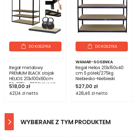
DO KOSZYKA
DO KOSZYKA
WAMAR-SOSENKA
Regał metalowy
Regał Helios 213x150x40
PREMIUM BLACK stojak
cm 5 półek/275kg
HELIOS 213x100x60cm
Niebiesko-Niebieski
5Px275kg 300TYS WAR
518,00 zł
527,00 zł
421,14 zł
netto
428,46 zł
netto
WYBIERANE Z TYM PRODUKTEM