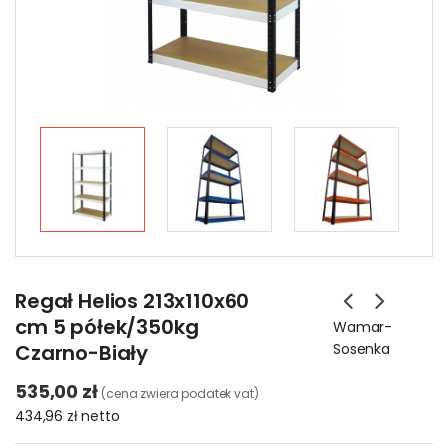
Regał Helios 213x110x60
cm 5 półek/350kg
Wamar-
Czarno-Biały
Sosenka
535,00 zł
(cena zwiera podatek vat)
434,96 zł
netto