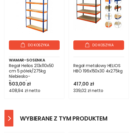
DO KOSZYKA
DO KOSZYKA
WAMAR-SOSENKA
Regał Helios 213x110x50
Regał metalowy HELIOS
cm 5 półek/275kg
HBO 196x150x30 4x275kg
Niebiesko-
Pomarańczowy
503,00 zł
417,00 zł
408,94 zł
netto
339,02 zł
netto
WYBIERANE Z TYM PRODUKTEM