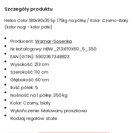
Szczegóły produktu
Helios Color 180x90x35 5p 175kg na półkę / Kolor: Czarno-Biały
(kolor nogi - kolor półki)
Producent:
Wamar-Sosenka
Nr katalogowy:
HBW_213X110X60_5_350
EAN (GTIN):
5902367348823
Wysokość:
213 cm
Szerokość:
110 cm
Głębokość:
60 cm
Ilość półek:
5
Nośność na 1 półkę:
350 kg
Kolor:
Czarny, biały
Wykończenie:
Malowany proszkowo
Rodzaj regałów:
stałe