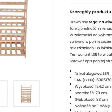
Szczegóły produktu
Drewniany
regał na win
funkcjonalność z nienac
W zależności od wybran
zarówno w pomieszczeni
mieszkaniach lub lokal
Ten wariant LSR to w cał
Sprawdź opis poniżej st
Nr katalogowy:
LSR
EAN (GTIN):
5905178
Wysokość:
124,2 cm
Szerokość:
70 cm
Głębokość:
33 cm
Nośność na 1 półkę: