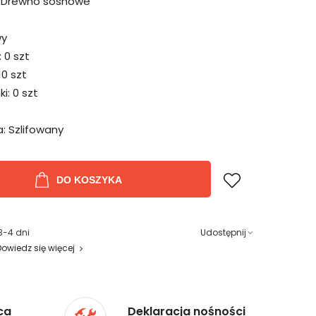
Drewno sosnowe
wy
:
0 szt
10 szt
ki:
0 szt
:
Szlifowany
DO KOSZYKA
3-4 dni
Udostępnij
Dowiedz się więcej
ca
Deklaracja nośności