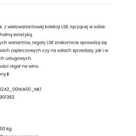
o
z wielowariantowej kolekcji LSR, łączącej w sobie
halną estetyką.
ych wariantów, regały LSR znakomicie sprawdzą się
ach zapleczowych czy na salach sprzedaży, jak i w
ach usługowych.
ości regał na wino.
rony⬇
_1242_00WA00_NK1
901362
50 kg