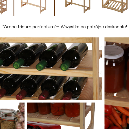
“Omne trinum perfectum”— Wszystko co potrójne doskonałe!