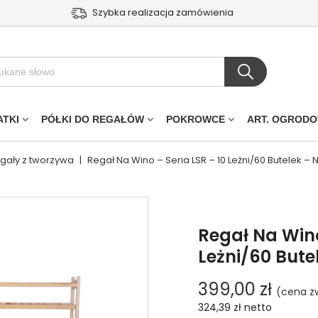
Szybka realizacja zamówienia
ATKI
PÓŁKI DO REGAŁÓW
POKROWCE
ART. OGROD
egały z tworzywa
|
Regał Na Wino – Seria LSR – 10 Leżni/60 Butelek – 
Regał Na Wino
Leżni/60 Bute
399,00 zł
(cena z
324,39 zł
netto