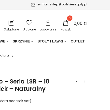
e-mail:
sklep@polskieregaly.pl
0
0,00 zł
Oglądane
Ulubione
Logowanie
Koszyk
OWE
SKRZYNIE
STOŁY I ŁAWKI
OUTLET
Naturalny
 – Seria LSR – 10
lek – Naturalny
wiera podatek vat)