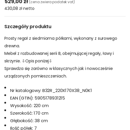
529,00 zł
(cena zwiera podatek vat)
430,08 zł
netto
Szczegóły produktu
Prosty regał z siedmioma półkami, wykonany z surowego
drewna.
Mebel z rozbudowanej serii B, obejmującej regały, ławy i
skrzynie. ⇩Opis poniżej⇩
Sprawdza się zarówno w klasycznych jak i nowocześnie
urządzonych pomieszczeniach.
Nr katalogowy:
B32R_220X170X38_N0K1
EAN (GTIN):
5905178931215
Wysokość:
220 cm
Szerokość:
170 cm
Głębokość:
38 cm
Ilość półek:
7