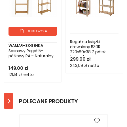
DO KOSZYKA
Regał na książki
WAMAR-SOSENKA
drewniany B30R
Sosnowy Regał 5-
220x80x38 7 półek
półkowy RA – Naturalny
Naturalny
299,00 zł
243,09 zł
netto
149,00 zł
121,14 zł
netto
POLECANE PRODUKTY