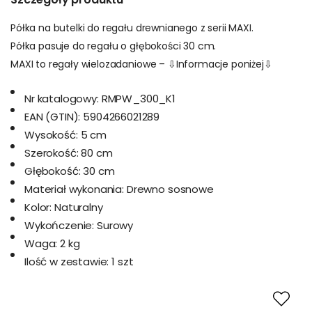
Półka na butelki do regału drewnianego z serii MAXI.
Półka pasuje do regału o głębokości 30 cm.
MAXI to regały wielozadaniowe – ⇩Informacje poniżej⇩
Nr katalogowy:
RMPW_300_K1
EAN (GTIN):
5904266021289
Wysokość:
5 cm
Szerokość:
80 cm
Głębokość:
30 cm
Materiał wykonania:
Drewno sosnowe
Kolor:
Naturalny
Wykończenie:
Surowy
Waga:
2 kg
Ilość w zestawie:
1 szt