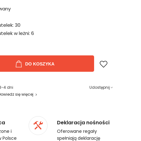
wany
telek:
30
elek w leżni:
6
DO KOSZYKA
3-4 dni
Udostępnij
Dowiedz się więcej
ca
Deklaracja nośności
one i
Oferowane regały
 Polsce
spełniają deklarację