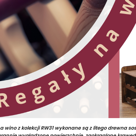
a wino z kolekcji RW31 wykonane są z litego drewna s
arannie wygładzone powierzchnie, zaokrąglone krawędz