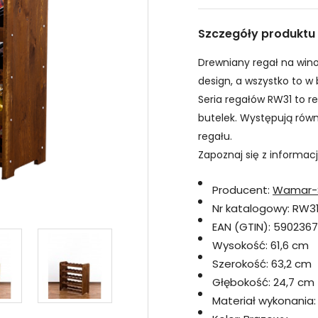
Szczegóły produktu
Drewniany regał na wino
design, a wszystko to w 
Seria regałów RW31 to r
butelek. Występują równ
regału.
Zapoznaj się z informac
Producent:
Wamar-
Nr katalogowy:
RW3
EAN (GTIN):
5902367
Wysokość:
61,6 cm
Szerokość:
63,2 cm
Głębokość:
24,7 cm
Materiał wykonania: