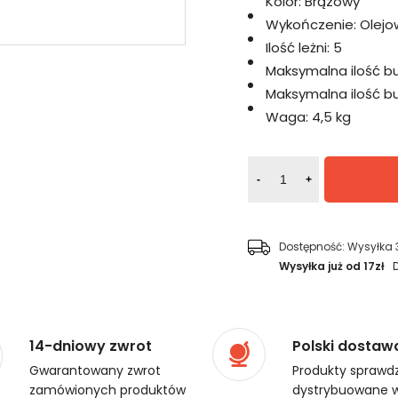
Kolor:
Brązowy
Wykończenie:
Olejo
Ilość leżni:
5
Maksymalna ilość bu
Maksymalna ilość but
Waga:
4,5 kg
-
+
Dostępność:
Wysyłka 
Wysyłka już od 17zł
14-dniowy zwrot
Polski dostaw
Gwarantowany zwrot
Produkty sprawdz
zamówionych produktów
dystrybuowane w