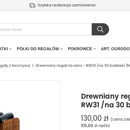
Szybka realizacja zamówienia
ATKI
PÓŁKI DO REGAŁÓW
POKROWCE
ART. OGROD
egały z tworzywa
|
Drewniany regał na wino - RW31 /na 30 butelek/ 
Drewniany reg
RW31 /na 30 
130,00 zł
(cena zwi
105,69 zł
netto