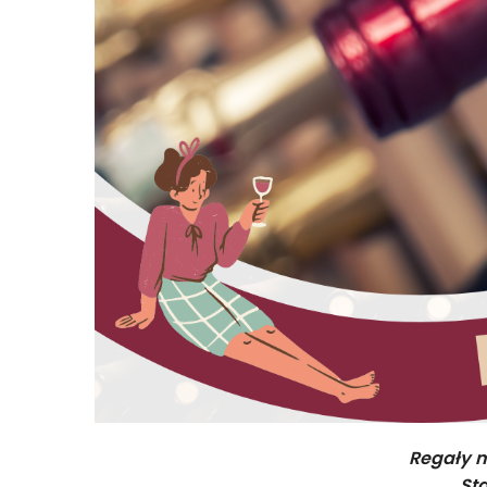
Regały n
St