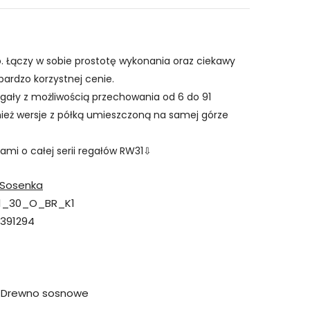
. Łączy w sobie prostotę wykonania oraz ciekawy
bardzo korzystnej cenie.
egały z możliwością przechowania od 6 do 91
ież wersje z półką umieszczoną na samej górze
jami o całej serii regałów RW31⇩
Sosenka
1_30_O_BR_K1
391294
Drewno sosnowe