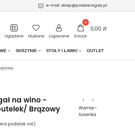
e-mail:
sklep@polskieregaly.pl
0
0,00 zł
Oglądane
Ulubione
Logowanie
Koszyk
OWE
SKRZYNIE
STOŁY I ŁAWKI
OUTLET
Brązowy
ał na wino -
butelek/ Brązowy
Wamar-
Sosenka
era podatek vat)