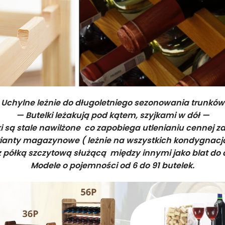
 Uchylne leżnie do długoletniego sezonowania trunków
— Butelki leżakują pod kątem, szyjkami w dół —
ki są stale nawilżone co zapobiega utlenianiu cennej z
ianty magazynowe ( leżnie na wszystkich kondygnacj
 półką szczytową służącą między innymi jako blat do 
Modele o pojemności od 6 do 91 butelek.