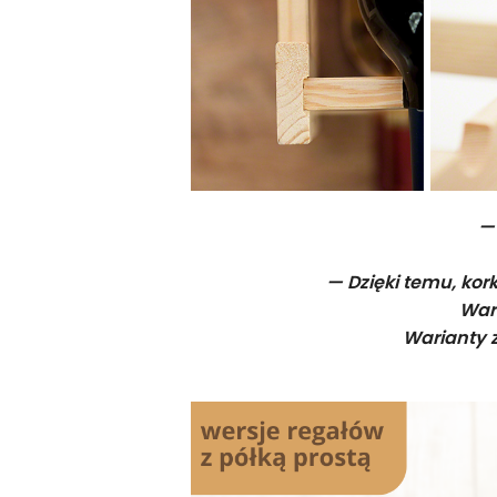
—
— Dzięki temu, kor
War
Warianty z