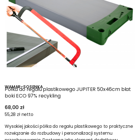
Regału z plastiku – kontakt
Poniedziałek – Piątek 9:00 - 15:00
WAMAR-SOSENKA
Półka do regału plastikowego JUPITER 50x46cm blat
Zadzwoń
boki ECO 97% recykling
+48 509 086 800
68,00 zł
Napisz
55,28 zł
netto
e-mail: sklep@polskieregaly.pl
Wysokiej jakości półka do regału plastikowego to praktyczne
Oferujemy rozbudowany asortyment mebli, akcesoriów oraz
rozwiązanie do rozbudowy i personalizacji systemu
innych produktów do wyposażenia: