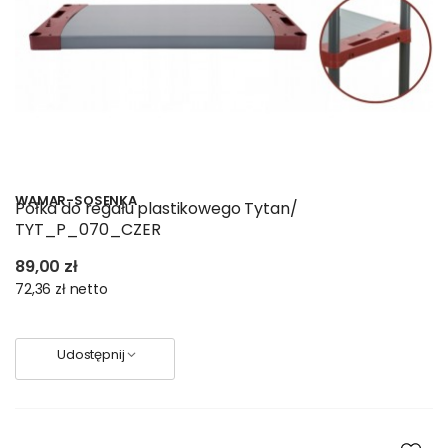
WAMAR-SOSENKA
Półka do regału plastikowego Tytan/
TYT_P_070_CZER
89,00 zł
72,36 zł
netto
Udostępnij