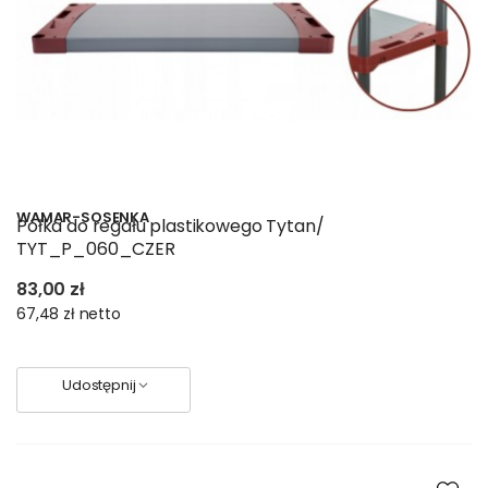
WAMAR-SOSENKA
Półka do regału plastikowego Tytan/
TYT_P_060_CZER
83,00 zł
67,48 zł
netto
Udostępnij