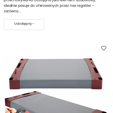
przechowywania. Dostępna jako element dodatkowy,
mieszkań,
idealnie pasuje do oferowanych przez nas regałów –
sklepów,
zarówno...
warsztatów,
restauracji,
Udostępnij
winiarni
hurtowni i magazynów.
Naszą dewizą jest właściwy stosunek ceny do jakości
oferowanych produktów. Szybka i bezpieczna dostawa. Te
cechy oraz doświadczona i chętna do pomocy obsługa
zjednała nam ogromną rzeszę stałych klientów. Niektórzy są
z nami kilkanaście lat. Staramy się nie zawieść, realizując
rzetelnie każde zamówienie.