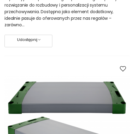
rozwiązanie do rozbudowy i personalizacji systemu
przechowywania. Dostępna jako element dodatkowy,
idealnie pasuje do oferowanych przez nas regałów –
zarówno...
Udostępnij
Regały biurowe Dedal – kliknij
Pokrowiec na regał
plastikowy
Regał można ubrać w szyty na miarę, przewiewny futerał z
flizeliny. Materiał ten chroni umieszczone na nich produkty
przed kurzem, a także dostępem insektów i gryzoni.
Dostępne są dwa kolory pokrowców: szary oraz czarny.