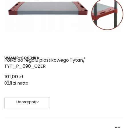
WAMAR-SOSENKA
Półka do regału plastikowego Tytan/
TYT_P_090_CZER
101,00 zł
82,11 zł
netto
Udostępnij