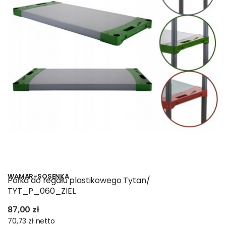
WAMAR-SOSENKA
Półka do regału plastikowego Tytan/
TYT_P_060_ZIEL
87,00 zł
70,73 zł
netto