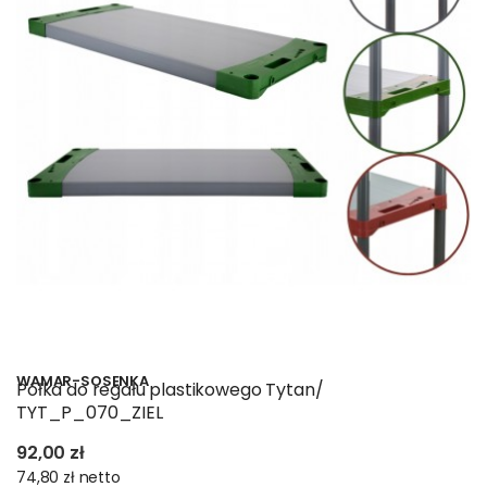
WAMAR-SOSENKA
Półka do regału plastikowego Tytan/
TYT_P_070_ZIEL
92,00 zł
74,80 zł
netto