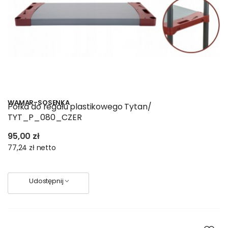
WAMAR-SOSENKA
Półka do regału plastikowego Tytan/
TYT_P_080_CZER
95,00 zł
77,24 zł
netto
Udostępnij