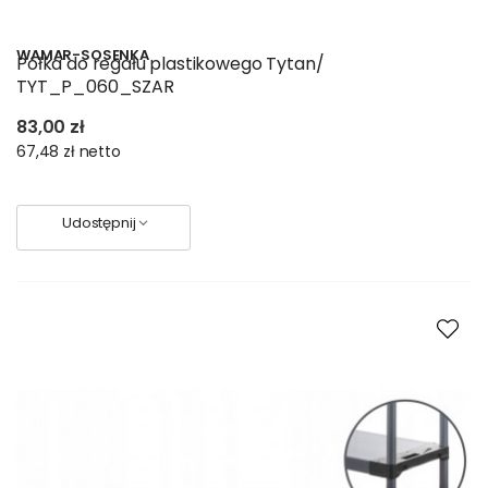
WAMAR-SOSENKA
Półka do regału plastikowego Tytan/
TYT_P_060_SZAR
83,00 zł
67,48 zł
netto
Udostępnij