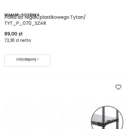
WAMAR-SOSENKA
Półka do regału plastikowego Tytan/
TYT_P_070_SZAR
89,00 zł
72,36 zł
netto
Udostępnij