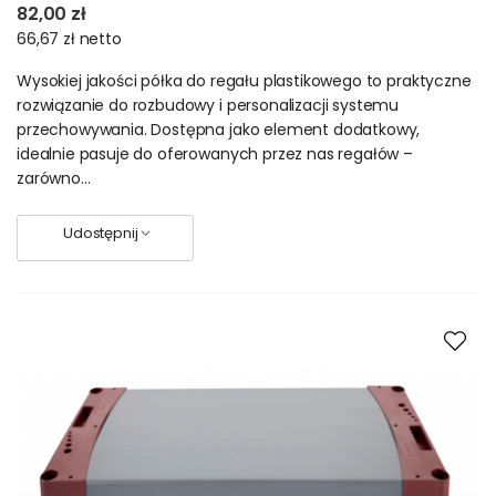
82,00 zł
66,67 zł
netto
Wysokiej jakości półka do regału plastikowego to praktyczne
rozwiązanie do rozbudowy i personalizacji systemu
Regały plastikowe
przechowywania. Dostępna jako element dodatkowy,
idealnie pasuje do oferowanych przez nas regałów –
Jupiter i Tytan – 97%
zarówno...
tworzywa sztucznego z
recyklingu
Udostępnij
Regały plastikowe Jupiter i Tytan, powstają w 98% z tworzywa
sztucznego pochodzącego z recyklingu. Zarówno półki, jak i
filary wykonane są z PVC oraz PP.
Regały magazynowe z tych materiałów, cechuje duża
wytrzymałość i długowieczność. Są one odporne na wpływ
niekorzystnych czynników takich jak pleśń czy wilgoć. Łatwe
w myciu. Wystarczy woda, ściereczka i odrobinę płynu do
mycia naczyń.