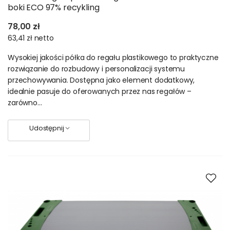
sprawdzi się w biurze i w garażu. Wyposażone w organizery
boki ECO 97% recykling
boki półek, przydadzą się do materiałów biurowych, oraz
narzędzi. Regał plastikowy Jupiter świetnie sprawdzi się
78,00 zł
również w pokoju dziecięcym. Organizery półek znajdą tu
63,41 zł
netto
zastosowanie do przechowywania przyborów szkolnych oraz
Wysokiej jakości półka do regału plastikowego to praktyczne
drobnych zabawek, np. klocków.
rozwiązanie do rozbudowy i personalizacji systemu
Regały plastikowe Jupiter — nośności półek
przechowywania. Dostępna jako element dodatkowy,
4, 5, 6 piętrowe – szerokość półki od 130 do 150 cm –
idealnie pasuje do oferowanych przez nas regałów –
nośność do 70 kg
zarówno...
4, 5, 6 piętrowe – szerokość półki do 120 cm – nośność 120
kg
Udostępnij