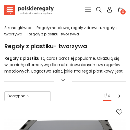
0
Strona główna
|
Regały metalowe, regały z drewna, regały z
tworzywa
|
Regały z plastiku- tworzywa
Regały z plastiku- tworzywa
Regały z plastiku
są coraz bardziej popularne. Okazują się
wspaniałą alternatywą dla mebli drewnianych czy regałów
metalowych. Bogactwo zalet, jakie ma regał plastikowy, jest
ogromne. Regały z tworzywa sztucznego, w prosty sposób
można dostosować do wymogów pomieszczenia. Materiał
ten jest łatwy w obróbce. Wystarczy piłka do metalu
Nas
1/4
Dostępne
(brzeszczot), aby przyciąć półki na szerokość czy filary na
wysokość. Poszczególne elementy pozwalają tworzyć
ciekawe rozbudowane ścianki regałowe według własnego
pomysłu. Niska
cena produktu
i estetyczny design.
Półki
zaopatrzone w organizery do przechowywania
narzędzi
. To
w przypadku regałów Jupiter i Tytan.