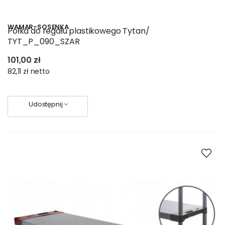
WAMAR-SOSENKA
Półka do regału plastikowego Tytan/
TYT_P_090_SZAR
101,00 zł
82,11 zł
netto
Udostępnij