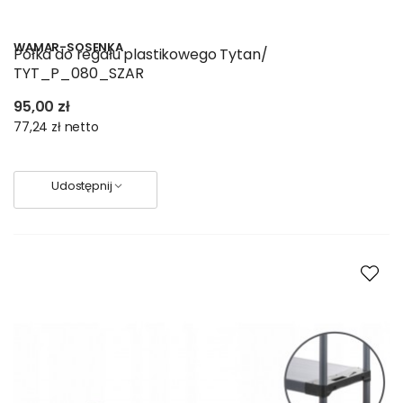
WAMAR-SOSENKA
Półka do regału plastikowego Tytan/
TYT_P_080_SZAR
95,00 zł
77,24 zł
netto
Udostępnij