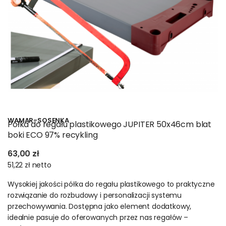
WAMAR-SOSENKA
Półka do regału plastikowego JUPITER 50x46cm blat
boki ECO 97% recykling
63,00 zł
51,22 zł
netto
Wysokiej jakości półka do regału plastikowego to praktyczne
rozwiązanie do rozbudowy i personalizacji systemu
przechowywania. Dostępna jako element dodatkowy,
idealnie pasuje do oferowanych przez nas regałów –