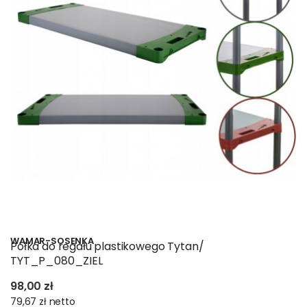
WAMAR-SOSENKA
Półka do regału plastikowego Tytan/
TYT_P_080_ZIEL
98,00 zł
79,67 zł
netto