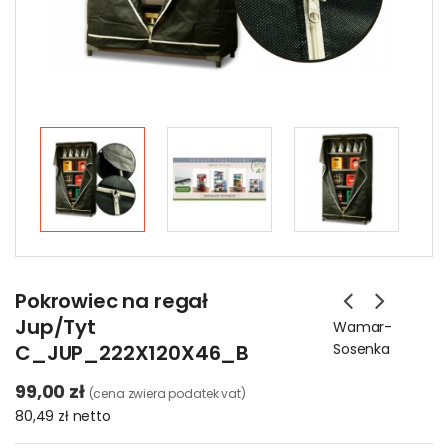
Pokrowiec na regał
Jup/Tyt
Wamar-
C_JUP_222X120X46_B
Sosenka
99,00 zł
(cena zwiera podatek vat)
80,49 zł
netto