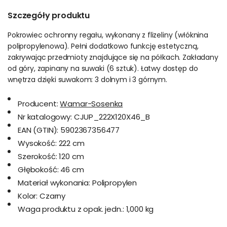
Szczegóły produktu
Pokrowiec ochronny regału, wykonany z flizeliny (włóknina
polipropylenowa). Pełni dodatkowo funkcję estetyczną,
zakrywając przedmioty znajdujące się na półkach. Zakładany
od góry, zapinany na suwaki (6 sztuk). Łatwy dostęp do
wnętrza dzięki suwakom: 3 dolnym i 3 górnym.
Producent:
Wamar-Sosenka
Nr katalogowy:
CJUP_222X120X46_B
EAN (GTIN):
5902367356477
Wysokość:
222 cm
Szerokość:
120 cm
Głębokość:
46 cm
Materiał wykonania:
Polipropylen
Kolor:
Czarny
Waga produktu z opak. jedn.:
1,000 kg