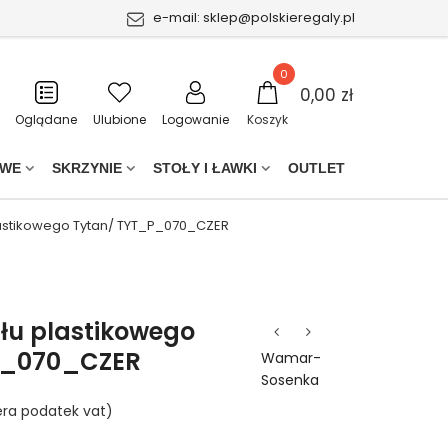
e-mail:
sklep@polskieregaly.pl
0
0,00 zł
Oglądane
Ulubione
Logowanie
Koszyk
OWE
SKRZYNIE
STOŁY I ŁAWKI
OUTLET
lastikowego Tytan/ TYT_P_070_CZER
łu plastikowego
P_070_CZER
Wamar-
Sosenka
era podatek vat)