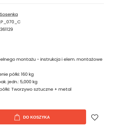
Sosenka
_P_070_C
361129
elnego montażu - instrukcja i elem. montażowe
ie półki:
160 kg
k. jedn.:
5,000 kg
ółki:
Tworzywo sztuczne + metal
DO KOSZYKA