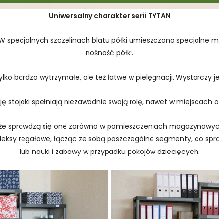
Uniwersalny charakter serii TYTAN
 W specjalnych szczelinach blatu półki umieszczono specjalne 
nośność półki.
tylko bardzo wytrzymałe, ale też łatwe w pielęgnacji. Wystarczy j
ę stojaki spełniają niezawodnie swoją rolę, nawet w miejscach o 
ą, że sprawdzą się one zarówno w pomieszczeniach magazynowych
ksy regałowe, łącząc ze sobą poszczególne segmenty, co sprawd
lub nauki i zabawy w przypadku pokojów dziecięcych.