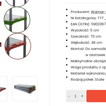
Producent:
Wamar-
Nr katalogowy:
TYT
EAN (GTIN):
5902367
Wysokość:
5 cm
Szerokość:
70 cm
Głębokość:
46 cm
Montaż:
Do samodzi
w zestawie
Maksymalne obciążen
Waga produktu z opa
Materiał wykonania p
Rodzaj półek:
Stałe
-
+