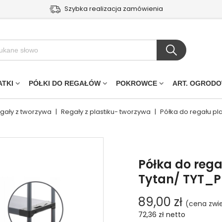
Szybka realizacja zamówienia
ATKI
PÓŁKI DO REGAŁÓW
POKROWCE
ART. OGROD
egały z tworzywa
|
Regały z plastiku- tworzywa
|
Półka do regału p
Półka do rega
Tytan/ TYT_
89,00 zł
(cena zwi
72,36 zł
netto