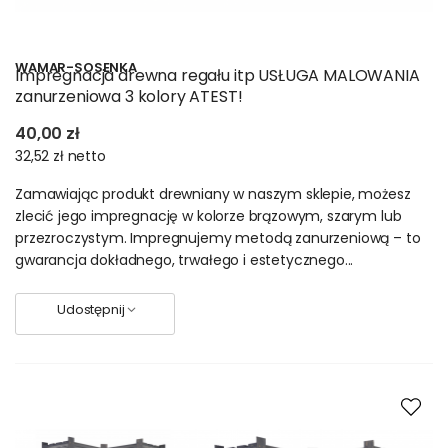
Drewniane – skrzynie na
pościel. Drewniane
regały łazienkowe.
WAMAR-SOSENKA
Impregnacja drewna regału itp USŁUGA MALOWANIA
zanurzeniowa 3 kolory ATEST!
Modułowe regały z
40,00 zł
drewna – funkcjonalność
32,52 zł
netto
i styl
Zamawiając produkt drewniany w naszym sklepie, możesz
zlecić jego impregnację w kolorze brązowym, szarym lub
Regały drewniane to meble ponadczasowe
. Wyróżniają się
przezroczystym. Impregnujemy metodą zanurzeniową – to
naturalnym pięknem drewna. Są solidnie wykonane.
gwarancja dokładnego, trwałego i estetycznego...
Dedykowane rozmaitym pomieszczeniom. Sprawdzą się
zarówno w salonie sypialni i łazience. Posłużą w i spiżarni i
piwnicy. W tej kategorii znajdziesz:
Udostępnij
Regał na książki
Regał – garderoba
Regał łazienkowy
Regał wielofunkcyjny – z półkami pełnymi, ażurowymi,
leżniami na wino czy na skrzynki