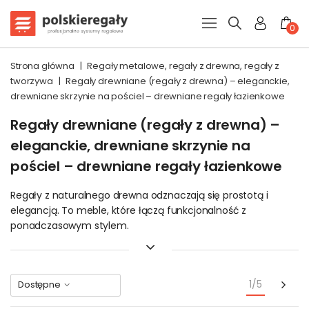
0
Strona główna
|
Regały metalowe, regały z drewna, regały z
tworzywa
|
Regały drewniane (regały z drewna) – eleganckie,
drewniane skrzynie na pościel – drewniane regały łazienkowe
Regały drewniane (regały z drewna) –
eleganckie, drewniane skrzynie na
pościel – drewniane regały łazienkowe
Regały z naturalnego drewna odznaczają się prostotą i
elegancją. To meble, które łączą funkcjonalność z
ponadczasowym stylem.
W salonie staną się miejscem na książki i dekoracje. W
łazience czy spiżarni pomogą utrzymać porządek.
Skrzynia w formie kufra doda wnętrzu charakteru i
Nas
1/5
Dostępne
praktyczności. To rozwiązania trwałe, estetyczne i przyjazne
środowisku.