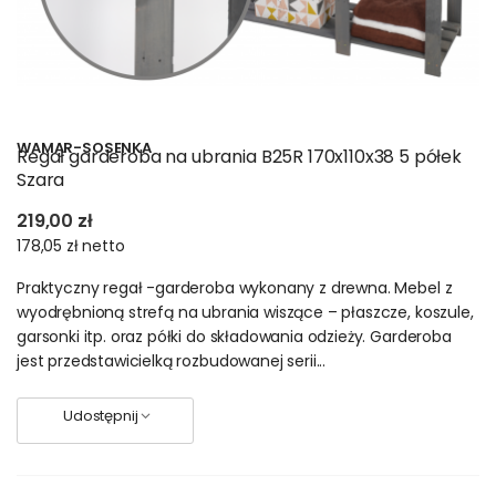
WAMAR-SOSENKA
Regał garderoba na ubrania B25R 170x110x38 5 półek
Szara
219,00 zł
178,05 zł
netto
Praktyczny regał -garderoba wykonany z drewna. Mebel z
wyodrębnioną strefą na ubrania wiszące – płaszcze, koszule,
garsonki itp. oraz półki do składowania odzieży. Garderoba
jest przedstawicielką rozbudowanej serii...
Udostępnij