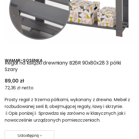
WAMAR-SOSENKA
Regał na książki drewniany B26R 90x80x28 3 półki
Szary
89,00 zł
72,36 zł
netto
Prosty regał z trzema półkami, wykonany z drewna. Mebel z
rozbudowanej serii B, obejmującej regały, ławy i skrzynie.
⇩Opis poniżej⇩ Sprawdza się zarówno w klasycznych jak i
nowocześnie urządzonych pomieszczeniach.
Udostępnij