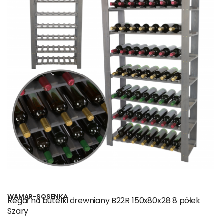
WAMAR-SOSENKA
Regał na butelki drewniany B22R 150x80x28 8 półek
Szary