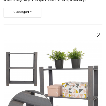
kolorze brązowym. ⇩Opis mebli z kolekcji B poniżej⇩
Udostępnij