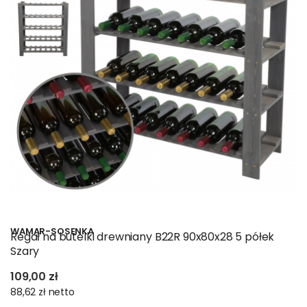
WAMAR-SOSENKA
Regał na butelki drewniany B22R 90x80x28 5 półek
Szary
109,00 zł
88,62 zł
netto