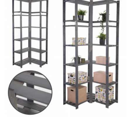
Skrzynię drewnianą w formie kufra,
Nowoczesne meble modułowe
Szafki o rozmaitej konstrukcji z kolekcji RSKL: Modele na
książki, ubrania, dekoracje i bibeloty
Klasyczne regały z drewna do różnych wnętrz.
Drewniane skrzynie na
pościel – kufry
Skrzynia drewniana od wieków pełni rolę praktycznego
pojemnika i ozdoby wnętrz.
Kufer o półokrągłym wieku lub
skrzynie drewniane z płaską pokrywą. To rozwiązanie nie tylko
praktyczne, ale i dekoracyjne. W sypialni
skrzynia na pościel
pomieści koce i poduszki. W salonie sprawdzi się jako
siedzisko lub ława. Nadaje się jako magazyn na nie
mieszczące się półkach książki i pamiątki. W pokoju
dziecięcym stanie się schowkiem na zabawki i książki. Kufer
(drewniana skrzynia w klasycznym stylu), dzięki swojej prostej
konstrukcji, zachwyca trwałością i stylem. Dostępne są
warianty naturalne, malowane oraz drewniane skrzynie