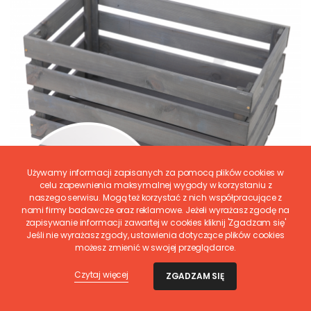
Używamy informacji zapisanych za pomocą plików cookies w
celu zapewnienia maksymalnej wygody w korzystaniu z
naszego serwisu. Mogą też korzystać z nich współpracujące z
nami firmy badawcze oraz reklamowe. Jeżeli wyrażasz zgodę na
zapisywanie informacji zawartej w cookies kliknij 'Zgadzam się'
Jeśli nie wyrażasz zgody, ustawienia dotyczące plików cookies
możesz zmienić w swojej przeglądarce.
Czytaj więcej
ZGADZAM SIĘ
WAMAR-SOSENKA
Skrzynia sosnowa skrzynka drewniana B08S 36x64x38