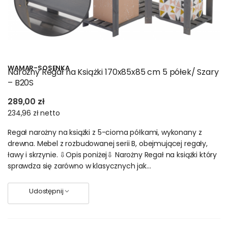
WAMAR-SOSENKA
Narożny Regał na Książki 170x85x85 cm 5 półek/ Szary
– B20S
289,00 zł
234,96 zł
netto
Regał narożny na książki z 5-cioma półkami, wykonany z
drewna. Mebel z rozbudowanej serii B, obejmującej regały,
ławy i skrzynie. ⇩Opis poniżej⇩ Narożny Regał na książki który
sprawdza się zarówno w klasycznych jak...
Udostępnij