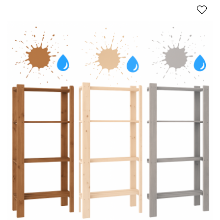
Regały drewniane (regały z
drewna) – eleganckie,
drewniane skrzynie na
pościel – drewniane regały
łazienkowe
Regały z drewna
od zawsze kojarzą się z solidnością i
elegancją. Naturalne drewna wnosi do wnętrz ciepło i
ponadczasowy urok. Każdy regał, kufer czy skrzynia
drewniana pełni funkcję praktyczną, a jednocześnie
ozdobną. W salonie służy jako miejsce na książki i dekoracje.
W sypialni jako schowek na pościel. W łazience wprowadza
poczucie harmonii. W spiżarni natomiast pomaga w
utrzymaniu porządku. Różnorodność dostępnych modeli
sprawia, że można je dopasować do każdego stylu aranżacji.
To meble trwałe, ekologiczne i funkcjonalne, które pozostają
modne niezależnie od zmieniających się trendów. Poznaj
serie atrakcyjnych mebli, które nie kosztują milionów
zł
.