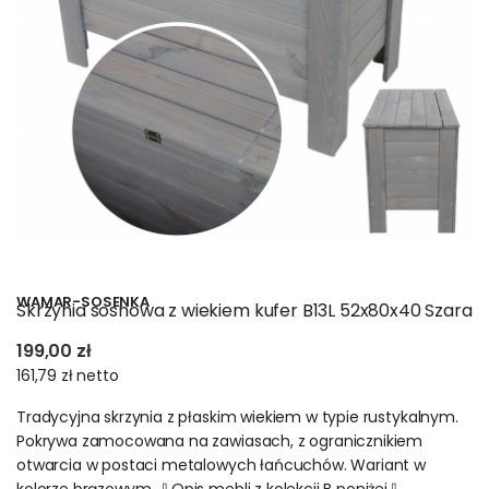
sprawiają, że skrzynia i regał drewniany są inwestycją na lata.
Wszystkie meble
drewniane ze sklepu
polskie regały posiadają
certyfikat FSC
Oferta obejmuje regały drewniane, skrzynie i kufry, które nie
tylko zdobią wnętrza, ale także spełniają wymogi ekologiczne.
Dzięki temu każdy regał czy skrzynia staje się wyborem
odpowiedzialnym i przyjaznym dla środowiska.
WAMAR-SOSENKA
Skrzynia sosnowa z wiekiem kufer B13L 52x80x40 Szara
199,00 zł
161,79 zł
netto
Tradycyjna skrzynia z płaskim wiekiem w typie rustykalnym.
Pokrywa zamocowana na zawiasach, z ogranicznikiem
otwarcia w postaci metalowych łańcuchów. Wariant w