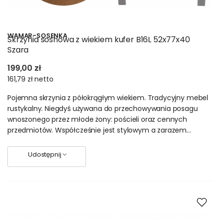
WAMAR-SOSENKA
Skrzynia sosnowa z wiekiem kufer B16L 52x77x40
Szara
199,00 zł
161,79 zł
netto
Pojemna skrzynia z półokrągłym wiekiem. Tradycyjny mebel
rustykalny. Niegdyś używana do przechowywania posagu
wnoszonego przez młode żony: pościeli oraz cennych
przedmiotów. Współcześnie jest stylowym a zarazem...
Udostępnij