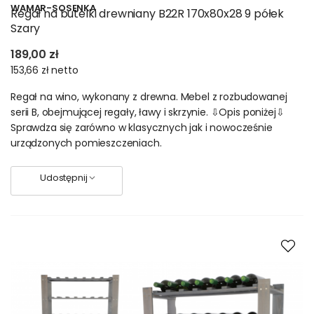
WAMAR-SOSENKA
Regał na butelki drewniany B22R 170x80x28 9 półek
Szary
189,00 zł
153,66 zł
netto
Regał na wino, wykonany z drewna. Mebel z rozbudowanej
serii B, obejmującej regały, ławy i skrzynie. ⇩Opis poniżej⇩
Sprawdza się zarówno w klasycznych jak i nowocześnie
urządzonych pomieszczeniach.
Udostępnij