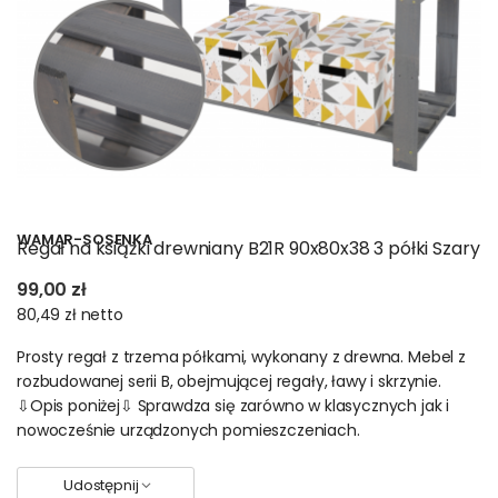
WAMAR-SOSENKA
Regał na książki drewniany B21R 90x80x38 3 półki Szary
99,00 zł
80,49 zł
netto
Prosty regał z trzema półkami, wykonany z drewna. Mebel z
rozbudowanej serii B, obejmującej regały, ławy i skrzynie.
⇩Opis poniżej⇩ Sprawdza się zarówno w klasycznych jak i
nowocześnie urządzonych pomieszczeniach.
Udostępnij