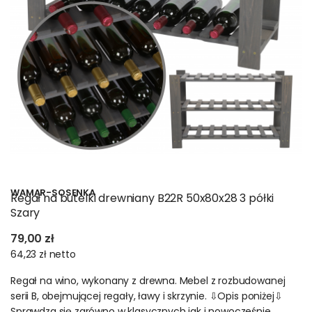
WAMAR-SOSENKA
Regał na butelki drewniany B22R 50x80x28 3 półki
Szary
79,00 zł
64,23 zł
netto
Regał na wino, wykonany z drewna. Mebel z rozbudowanej
serii B, obejmującej regały, ławy i skrzynie. ⇩Opis poniżej⇩
Sprawdza się zarówno w klasycznych jak i nowocześnie