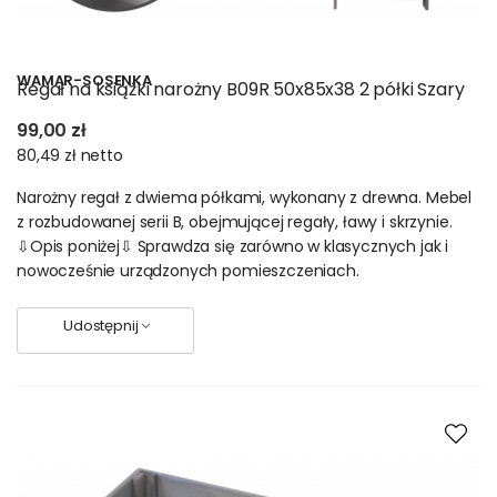
WAMAR-SOSENKA
Regał na książki narożny B09R 50x85x38 2 półki Szary
99,00 zł
80,49 zł
netto
Narożny regał z dwiema półkami, wykonany z drewna. Mebel
z rozbudowanej serii B, obejmującej regały, ławy i skrzynie.
⇩Opis poniżej⇩ Sprawdza się zarówno w klasycznych jak i
nowocześnie urządzonych pomieszczeniach.
Udostępnij