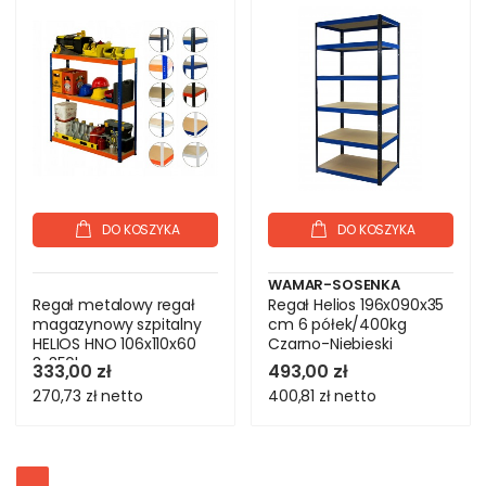
DO KOSZYKA
DO KOSZYKA
WAMAR-SOSENKA
Regał metalowy regał
Regał Helios 196x090x35
magazynowy szpitalny
cm 6 półek/400kg
HELIOS HNO 106x110x60
Czarno-Niebieski
3x350kg
333,00 zł
493,00 zł
270,73 zł
netto
400,81 zł
netto