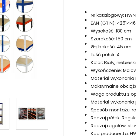
Nr katalogowy:
HWN
EAN (GTIN):
4251446
Wysokość:
180 cm
Szerokość:
150 cm
Głębokość:
45 cm
Ilość półek:
4
Kolor:
Biały, niebieski
Wykończenie:
Malo
Materiał wykonania 
Maksymalne obciążen
Waga produktu z opa
Materiał wykonania p
Sposób montażu:
r
Rodzaj półek:
Regul
Rodzaj regałów:
sta
Kod producenta:
HW