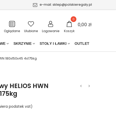
e-mail:
sklep@polskieregaly.pl
0
0,00 zł
Oglądane
Ulubione
Logowanie
Koszyk
OWE
SKRZYNIE
STOŁY I ŁAWKI
OUTLET
WN 180x150x45 4x175kg
owy HELIOS HWN
x175kg
iera podatek vat)