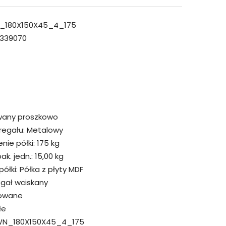
_180X150X45_4_175
339070
wany proszkowo
regału:
Metalowy
ie półki:
175 kg
k. jedn.:
15,00 kg
ółki:
Półka z płyty MDF
egał wciskany
owane
łe
N_180X150X45_4_175