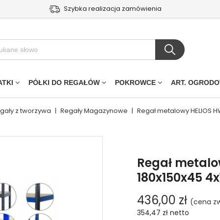
Szybka realizacja zamówienia
ATKI
PÓŁKI DO REGAŁÓW
POKROWCE
ART. OGROD
egały z tworzywa
|
Regały Magazynowe
|
Regał metalowy HELIOS H
Regał metal
180x150x45 4
436,00 zł
(cena zw
354,47 zł
netto