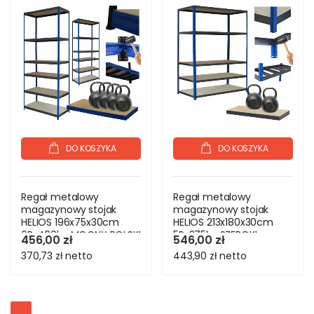
DO KOSZYKA
DO KOSZYKA
Regał metalowy
Regał metalowy
magazynowy stojak
magazynowy stojak
HELIOS 196x75x30cm
HELIOS 213x180x30cm
6Px400kg MOCNY POLSKI
5Px275kg SZEROKI
456,00 zł
546,00 zł
MOCNY
370,73 zł
netto
443,90 zł
netto