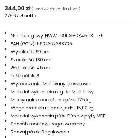
344,00 zł
(cena zwiera podatek vat)
279,67 zł
netto
Nr katalogowy:
HWW_090X180X45_3_175
EAN (GTIN):
5902367388706
Wysokość:
90 cm
Szerokość:
180 cm
Głębokość:
45 cm
Ilość półek:
3
Wykończenie:
Malowany proszkowo
Materiał wykonania regału:
Metalowy
Maksymalne obciążenie półki:
175 kg
Waga produktu z opak. jedn.:
15,00 kg
Materiał wykonania półki:
Półka z płyty MDF
Sposób montażu:
regał wciskany
Rodzaj półek:
Regulowane