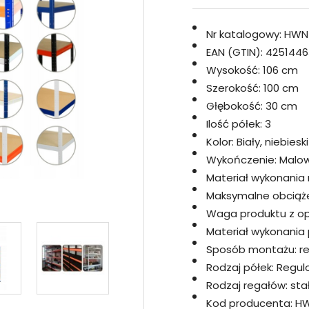
Nr katalogowy:
HWN
EAN (GTIN):
4251446
Wysokość:
106 cm
Szerokość:
100 cm
Głębokość:
30 cm
Ilość półek:
3
Kolor:
Biały, niebieski
Wykończenie:
Malo
Materiał wykonania 
Maksymalne obciążen
Waga produktu z opa
Materiał wykonania p
Sposób montażu:
r
Rodzaj półek:
Regul
Rodzaj regałów:
sta
Kod producenta:
HW