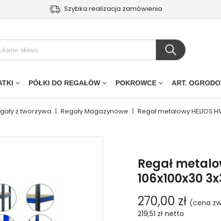
Szybka realizacja zamówienia
ATKI
PÓŁKI DO REGAŁÓW
POKROWCE
ART. OGROD
egały z tworzywa
|
Regały Magazynowe
|
Regał metalowy HELIOS H
Regał metal
106x100x30 3
270,00 zł
(cena zw
219,51 zł
netto