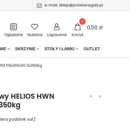
e-mail:
sklep@polskieregaly.pl
0
0,00 zł
Oglądane
Ulubione
Logowanie
Koszyk
OWE
SKRZYNIE
STOŁY I ŁAWKI
OUTLET
WN 106x100x30 3x350kg
owy HELIOS HWN
x350kg
iera podatek vat)