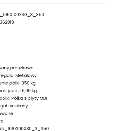
_106X100X30_3_350
362818
wany proszkowo
regału:
Metalowy
ie półki:
350 kg
k. jedn.:
15,00 kg
ółki:
Półka z płyty MDF
egał wciskany
owane
łe
N_106X100X30_3_350