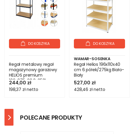
DO KOSZYKA
DO KOSZYKA
WAMAR-SOSENKA
Regał metalowy regał
Regał Helios 196x110x40
magazynowy garażowy
cm 6 półek/275kg Biało-
HELIOS premium
Biały
106x075x30 3x350kg
244,00 zł
527,00 zł
198,37 zł
netto
428,46 zł
netto
POLECANE PRODUKTY