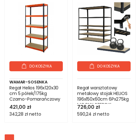
DO KOSZYKA
DO KOSZYKA
WAMAR-SOSENKA
Regał Helios 196x120x30
Regał warsztatowy
cm 5 półek/175kg
metalowy stojak HELIOS
Czarno-Pomarańczowy
196x150x60cm 6Px275kg
MOCNY SZEROKI
421,00 zł
726,00 zł
342,28 zł
netto
590,24 zł
netto