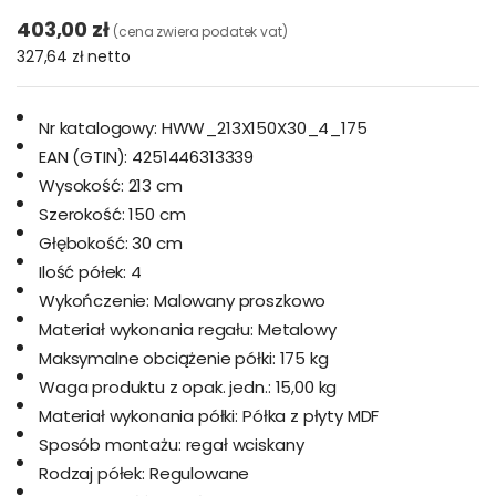
403,00 zł
(cena zwiera podatek vat)
327,64 zł
netto
Nr katalogowy:
HWW_213X150X30_4_175
EAN (GTIN):
4251446313339
Wysokość:
213 cm
Szerokość:
150 cm
Głębokość:
30 cm
Ilość półek:
4
Wykończenie:
Malowany proszkowo
Materiał wykonania regału:
Metalowy
Maksymalne obciążenie półki:
175 kg
Waga produktu z opak. jedn.:
15,00 kg
Materiał wykonania półki:
Półka z płyty MDF
Sposób montażu:
regał wciskany
Rodzaj półek:
Regulowane