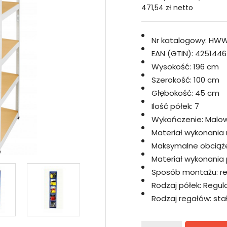
471,54 zł
netto
Nr katalogowy:
HWW
EAN (GTIN):
4251446
Wysokość:
196 cm
Szerokość:
100 cm
Głębokość:
45 cm
Ilość półek:
7
Wykończenie:
Malo
Materiał wykonania 
Maksymalne obciążen
Materiał wykonania p
Sposób montażu:
r
Rodzaj półek:
Regul
Rodzaj regałów:
sta