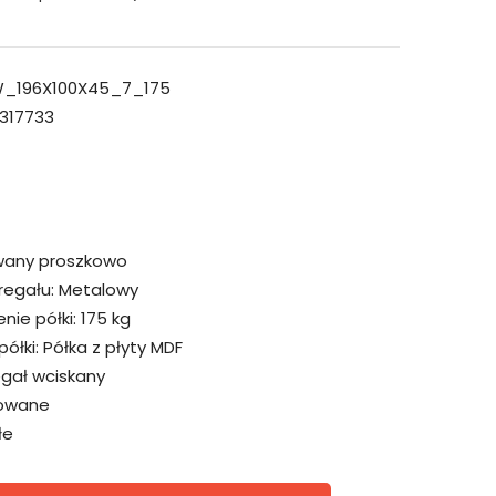
_196X100X45_7_175
317733
wany proszkowo
regału:
Metalowy
ie półki:
175 kg
ółki:
Półka z płyty MDF
egał wciskany
owane
łe