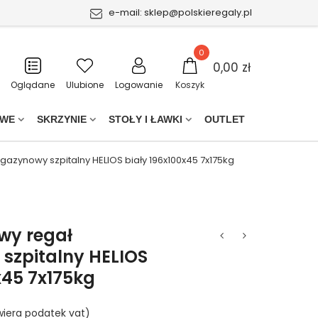
e-mail:
sklep@polskieregaly.pl
0
0,00 zł
Oglądane
Ulubione
Logowanie
Koszyk
OWE
SKRZYNIE
STOŁY I ŁAWKI
OUTLET
azynowy szpitalny HELIOS biały 196x100x45 7x175kg
wy regał
zpitalny HELIOS
x45 7x175kg
iera podatek vat)