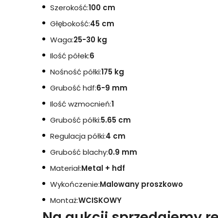
Szerokość:
100 cm
Głębokość:
45 cm
Waga:
25-30 kg
Ilość półek:
6
Nośność półki:
175 kg
Grubość hdf:
6-9 mm
Ilość wzmocnień:
1
Grubość półki:
5.65 cm
Regulacja półki:
4 cm
Grubość blachy:
0.9 mm
Materiał:
Metal + hdf
Wykończenie:
Malowany pros
zkowo
Montaż:
WCISKOWY
Na aukcji sprzedajemy r