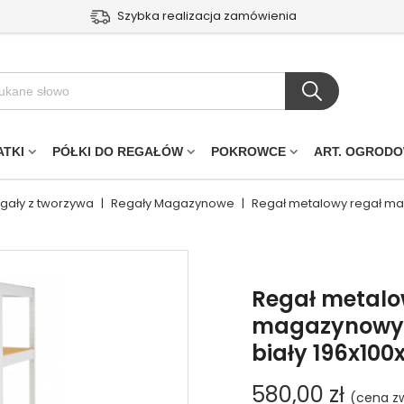
Szybka realizacja zamówienia
ATKI
PÓŁKI DO REGAŁÓW
POKROWCE
ART. OGROD
egały z tworzywa
|
Regały Magazynowe
|
Regał metalowy regał mag
Regał metalo
magazynowy s
biały 196x100
580,00 zł
(cena zw