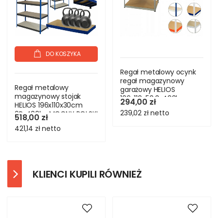
DO KOSZYKA
Regał metalowy ocynk
regał magazynowy
Regał metalowy
garażowy HELIOS
magazynowy stojak
106x110x50 3x400kg
294,00 zł
HELIOS 196x110x30cm
239,02 zł
netto
6Px400kg MOCNY POLSKI
518,00 zł
421,14 zł
netto
KLIENCI KUPILI RÓWNIEŻ