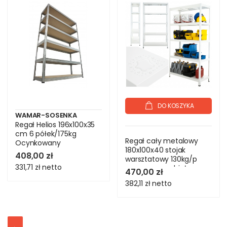
DO KOSZYKA
WAMAR-SOSENKA
Regał Helios 196x100x35
cm 6 półek/175kg
Regał cały metalowy
Ocynkowany
180x100x40 stojak
408,00 zł
warsztatowy 130kg/p
331,71 zł
netto
magazynowy biały
470,00 zł
382,11 zł
netto