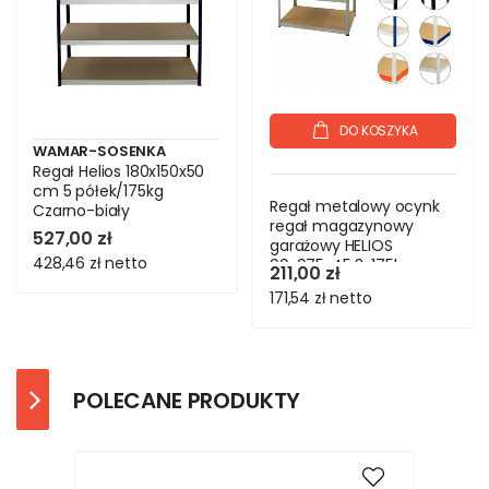
DO KOSZYKA
WAMAR-SOSENKA
Regał Helios 180x150x50
cm 5 półek/175kg
Regał metalowy ocynk
Czarno-biały
regał magazynowy
527,00 zł
garażowy HELIOS
428,46 zł
netto
90x075x45 3x175kg
211,00 zł
171,54 zł
netto
POLECANE PRODUKTY