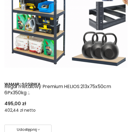
WAMAR-SOSENKA
Regał metalowy Premium HELIOS 213x75x50cm
6Px350kg .:.
495,00 zł
402,44 zł
netto
Udostępnij