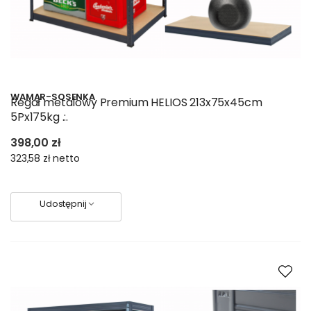
WAMAR-SOSENKA
Regał metalowy Premium HELIOS 213x75x45cm
5Px175kg .:.
398,00 zł
323,58 zł
netto
Udostępnij