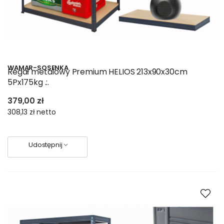
WAMAR-SOSENKA
Regał metalowy Premium HELIOS 213x90x30cm
5Px175kg .:.
379,00 zł
308,13 zł
netto
Udostępnij