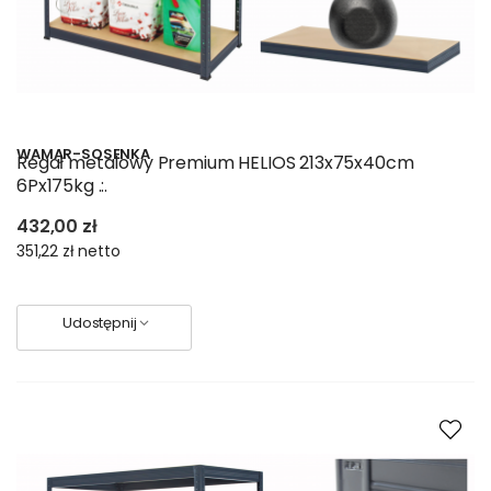
WAMAR-SOSENKA
Regał metalowy Premium HELIOS 213x75x40cm
6Px175kg .:.
432,00 zł
351,22 zł
netto
Udostępnij