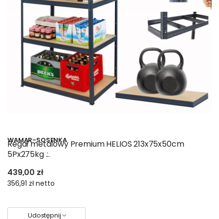
WAMAR-SOSENKA
Regał metalowy Premium HELIOS 213x75x50cm
5Px275kg .:.
439,00 zł
356,91 zł
netto
Udostępnij