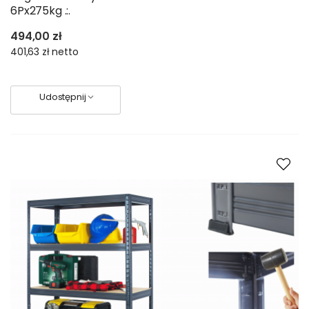
6Px275kg .:.
494,00 zł
401,63 zł
netto
Udostępnij