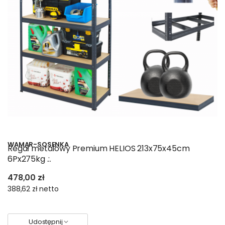
WAMAR-SOSENKA
Regał metalowy Premium HELIOS 213x75x45cm
6Px275kg .:.
478,00 zł
388,62 zł
netto
Udostępnij