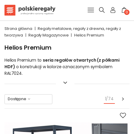
0
Strona główna
|
Regały metalowe, regały z drewna, regały z
tworzywa
|
Regały Magazynowe
|
Helios Premium
Helios Premium
Helios Premium to
seria regałów otwartych (z półkami
HDF)
o konstrukcji w kolorze oznaczonym symbolem
RAL7024.
Matowe, szaro-grafitowe rusztowania korzystnie komponują
się z surowymi blatami o barwie beżowej. Tak stonowany
zestaw kolorów sprawia, że stojaki Premium sprawdzają się
Nas
1/74
Dostępne
nie tylko w piwnicy, spiżarni czy magazynie, ale stanowią
doskonałe tło do ekspozycji różnego rodzaju towarów
sklepowych.
Gustują w nich również sympatycy wnętrz industrialnych i
loftów.