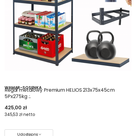
WAMAR-SOSENKA
Regał metalowy Premium HELIOS 213x75x45cm
5Px275kg .:.
425,00 zł
345,53 zł
netto
Udostępnij