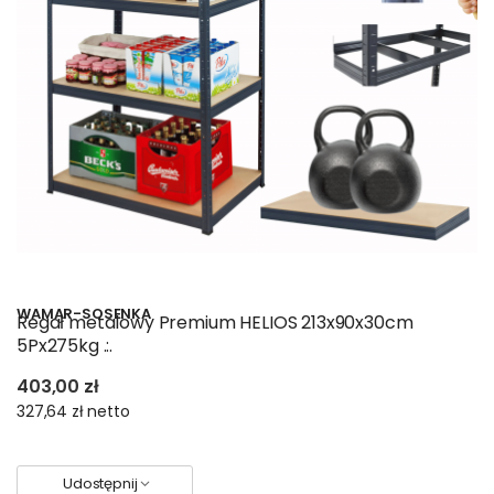
WAMAR-SOSENKA
Regał metalowy Premium HELIOS 213x90x30cm
5Px275kg .:.
403,00 zł
327,64 zł
netto
Udostępnij