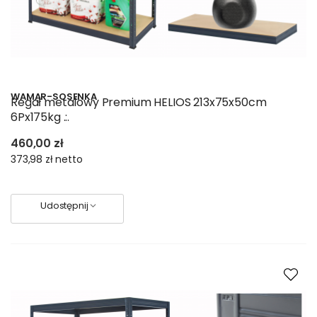
WAMAR-SOSENKA
Regał metalowy Premium HELIOS 213x75x50cm
6Px175kg .:.
460,00 zł
373,98 zł
netto
Udostępnij