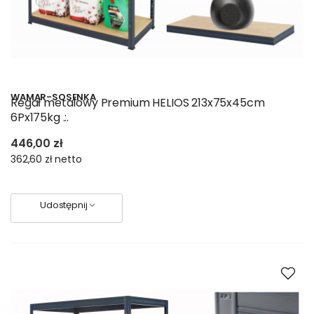
WAMAR-SOSENKA
Regał metalowy Premium HELIOS 213x75x45cm
6Px175kg .:.
446,00 zł
362,60 zł
netto
Udostępnij