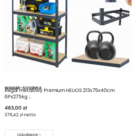
WAMAR-SOSENKA
Regał metalowy Premium HELIOS 213x75x40cm
6Px275kg .:.
463,00 zł
376,42 zł
netto
Udostępnij