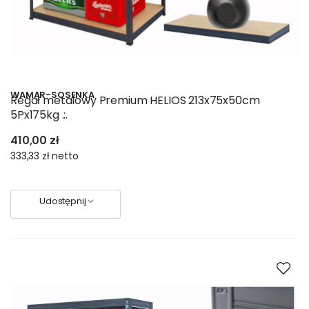
WAMAR-SOSENKA
Regał metalowy Premium HELIOS 213x75x50cm
5Px175kg .:.
410,00 zł
333,33 zł
netto
Udostępnij