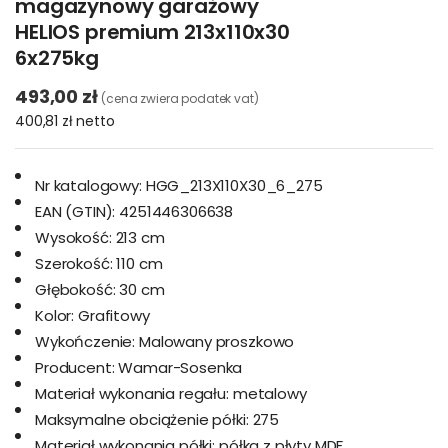
magazynowy garażowy
HELIOS premium 213x110x30
6x275kg
493,00 zł
(cena zwiera podatek vat)
400,81 zł
netto
Nr katalogowy:
HGG_213X110X30_6_275
EAN (GTIN):
4251446306638
Wysokość:
213 cm
Szerokość:
110 cm
Głębokość:
30 cm
Kolor:
Grafitowy
Wykończenie:
Malowany proszkowo
Producent:
Wamar-Sosenka
Materiał wykonania regału:
metalowy
Maksymalne obciążenie półki:
275
Materiał wykonania półki:
półka z płyty MDF