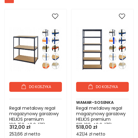
DO KOSZYKA
DO KOSZYKA
WAMAR-SOSENKA
Regał metalowy regał
Regał metalowy regał
magazynowy garażowy
magazynowy garażowy
HELIOS premium
HELIOS premium
106x150x40 3x175kg
213x120x40 6x175kg
312,00 zł
518,00 zł
253,66 zł
netto
421,14 zł
netto