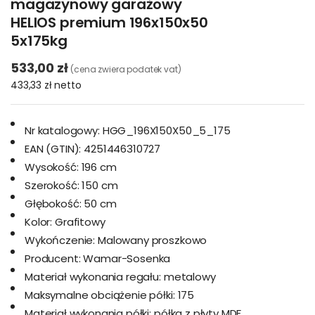
magazynowy garażowy
HELIOS premium 196x150x50
5x175kg
533,00 zł
(cena zwiera podatek vat)
433,33 zł
netto
Nr katalogowy:
HGG_196X150X50_5_175
EAN (GTIN):
4251446310727
Wysokość:
196 cm
Szerokość:
150 cm
Głębokość:
50 cm
Kolor:
Grafitowy
Wykończenie:
Malowany proszkowo
Producent:
Wamar-Sosenka
Materiał wykonania regału:
metalowy
Maksymalne obciążenie półki:
175
Materiał wykonania półki:
półka z płyty MDF