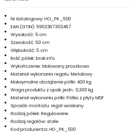
Nr katalogowy:
HO_PK_500
EAN (GTIN):
5902367302467
Wysokość:
5 cm
Szerokość:
50 cm
Głębokość:
5 cm
Ilość półek:
brak info
Wykończenie:
Malowany proszkowo
Materiał wykonania regału:
Metalowy
Maksymalne obciążenie półki:
400 kg
Waga produktu z opak. jedn.:
0,300 kg
Materiał wykonania półki:
Półka z płyty MDF
Sposób montażu:
regał wciskany
Rodzaj półek:
Regulowane
Rodzaj regałów:
stałe
Kod producenta:
HO_PK_500