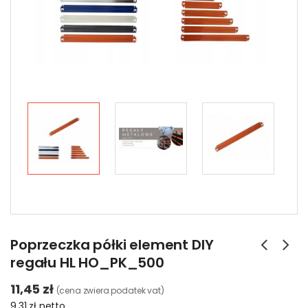
Poprzeczka półki element DIY
regału HL HO_PK_500
11,45 zł
(cena zwiera podatek vat)
9,31 zł
netto