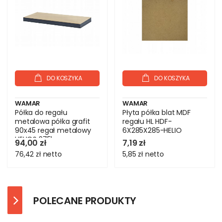
DO KOSZYKA
DO KOSZYKA
WAMAR
WAMAR
Półka do regału
Płyta półka blat MDF
metalowa półka grafit
regału HL HDF-
90x45 regał metalowy
6X285X285-HELIO
HELIOS 275kg
94,00 zł
7,19 zł
76,42 zł
netto
5,85 zł
netto
POLECANE PRODUKTY