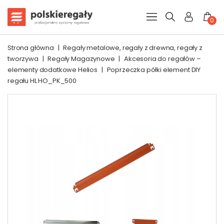
0
Strona główna
|
Regały metalowe, regały z drewna, regały z
tworzywa
|
Regały Magazynowe
|
Akcesoria do regałów –
elementy dodatkowe Helios
|
Poprzeczka półki element DIY
regału HL HO_PK_500