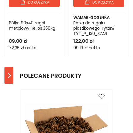
DO KOSZYKA
DO KOSZYKA
WAMAR-SOSENKA
Półka 90x40 regał
Półka do regału
metalowy Helios 350kg
plastikowego Tytan/
TYT_P_130_SZAR
89,00 zł
122,00 zł
72,36 zł
netto
99,19 zł
netto
POLECANE PRODUKTY