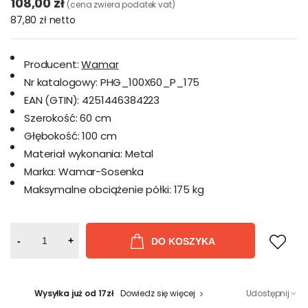
108,00 zł
(cena zwiera podatek vat)
87,80 zł
netto
Producent:
Wamar
Nr katalogowy:
PHG_100X60_P_175
EAN (GTIN):
4251446384223
Szerokość:
60 cm
Głębokość:
100 cm
Materiał wykonania:
Metal
Marka:
Wamar-Sosenka
Maksymalne obciążenie półki:
175 kg
-
+
DO KOSZYKA
Wysyłka już od 17zł
Dowiedz się więcej
Udostępnij