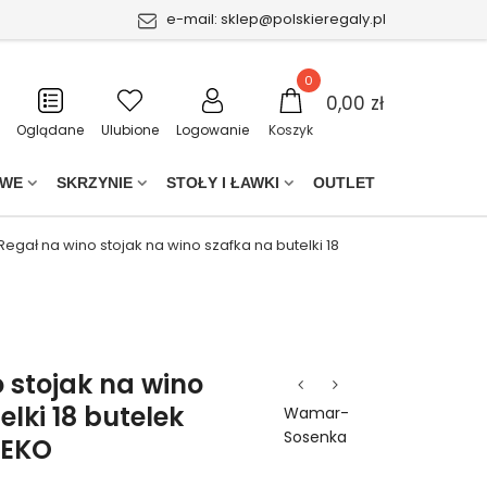
e-mail:
sklep@polskieregaly.pl
0
0,00 zł
Oglądane
Ulubione
Logowanie
Koszyk
OWE
SKRZYNIE
STOŁY I ŁAWKI
OUTLET
Regał na wino stojak na wino szafka na butelki 18
 stojak na wino
lki 18 butelek
Wamar-
Sosenka
 EKO