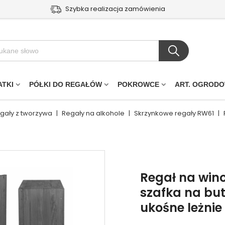
Szybka realizacja zamówienia
ATKI
PÓŁKI DO REGAŁÓW
POKROWCE
ART. OGROD
egały z tworzywa
|
Regały na alkohole
|
Skrzynkowe regały RW61
|
Regał na wino
szafka na bute
ukośne leżnie