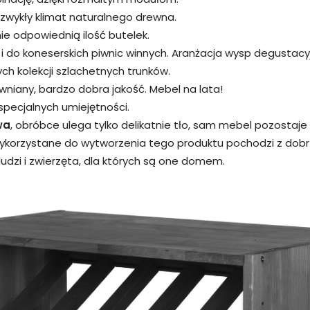
zwykły klimat naturalnego drewna.
e odpowiednią ilość butelek.
i do koneserskich piwnic winnych. Aranżacja wysp degustac
h kolekcji szlachetnych trunków.
ewniany, bardzo dobra jakość. Mebel na lata!
specjalnych umiejętności.
wa
, obróbce ulega tylko delikatnie tło, sam mebel pozostaje 
wykorzystane do wytworzenia tego produktu pochodzi z dobr
udzi i zwierzęta, dla których są one domem.