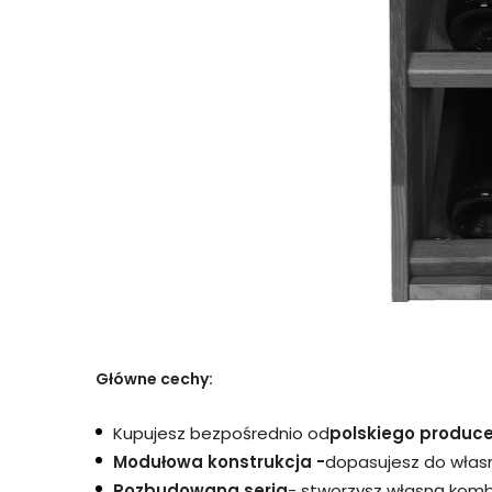
Główne cechy:
Kupujesz bezpośrednio od
polskiego produc
Modułowa konstrukcja -
dopasujesz do włas
Rozbudowana seria
- stworzysz własną komb