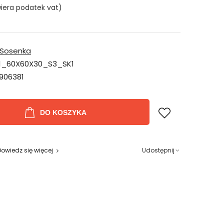
iera podatek vat)
Sosenka
1_60X60X30_S3_SK1
906381
DO KOSZYKA
Dowiedz się więcej
Udostępnij