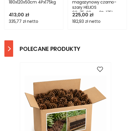
180x120x50cm 4Px175kg
magazynowy czarno-
szary HELIOS
90x75x30cm 3Px175kg
413,00 zł
225,00 zł
SOLIDNY
335,77 zł
netto
182,93 zł
netto
POLECANE PRODUKTY