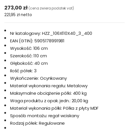
273,00 zł
(cena zwiera podatek vat)
221,95 zł
netto
Nr katalogowy:
HZZ_106X110X40_3_400
EAN (GTIN):
5905178991981
Wysokość:
106 cm
Szerokość:
110 cm
Głębokość:
40 cm
Ilość półek:
3
Wykończenie:
Ocynkowany
Materiał wykonania regału:
Metalowy
Maksymalne obciążenie półki:
400 kg
Waga produktu z opak. jedn.:
20,00 kg
Materiał wykonania półki:
Półka z płyty MDF
Sposób montażu:
regał wciskany
Rodzaj półek:
Regulowane