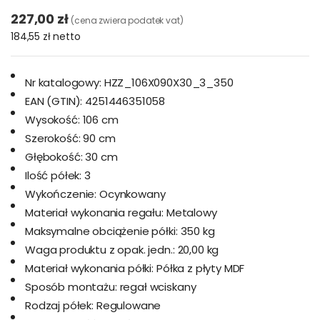
227,00 zł
(cena zwiera podatek vat)
184,55 zł
netto
Nr katalogowy:
HZZ_106X090X30_3_350
EAN (GTIN):
4251446351058
Wysokość:
106 cm
Szerokość:
90 cm
Głębokość:
30 cm
Ilość półek:
3
Wykończenie:
Ocynkowany
Materiał wykonania regału:
Metalowy
Maksymalne obciążenie półki:
350 kg
Waga produktu z opak. jedn.:
20,00 kg
Materiał wykonania półki:
Półka z płyty MDF
Sposób montażu:
regał wciskany
Rodzaj półek:
Regulowane