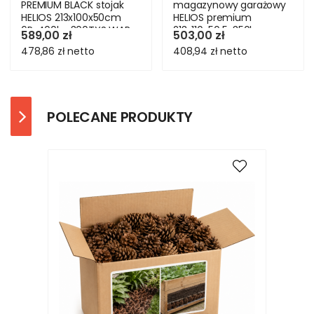
PREMIUM BLACK stojak
magazynowy garażowy
HELIOS 213x100x50cm
HELIOS premium
6Px400kg 300TYS WAR
213x110x50 5x350kg
589,00 zł
503,00 zł
478,86 zł
netto
408,94 zł
netto
POLECANE PRODUKTY