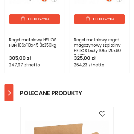
DO KOSZYKA
DO KOSZYKA
Regał metalowy HELIOS
Regał metalowy regał
HBN 106x110x45 3x350kg
magazynowy szpitalny
HELIOS biały 106x120x60
3x175kg
305,00 zł
325,00 zł
247,97 zł
netto
264,23 zł
netto
POLECANE PRODUKTY