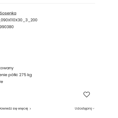
Sosenka
090X110X30_3_200
990380
kowany
ie półki:
275 kg
łe
Dowiedz się więcej
Udostępnij