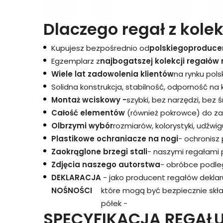
Dlaczego regał z kolek
Kupujesz bezpośrednio od
polskiego
produce
Egzemplarz z
najbogatszej kolekcji regałów 
Wiele lat zadowolenia klientów
na rynku pols
Solidna konstrukcja, stabilność, odporność na
Montaż wciskowy -
szybki, bez narzędzi, bez 
Całość elementów
(również pokrowce) do za
Olbrzymi wybór
rozmiarów, kolorystyki, udźwigu
Plastikowe ochraniacze na nogi
- ochronisz
Zaokrąglone brzegi stali
- naszymi regałami 
Zdjęcia naszego autorstwa
- obróbce podleg
DEKLARACJA
- jako producent regałów dekla
NOŚNOŚCI
które mogą być bezpiecznie skł
półek -
SPECYFIKACJA REGAŁU