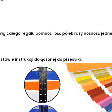
g całego regału pomnóż ilość półek razy nośność jednej
awie instrukcji dołączonej do przesyłki.