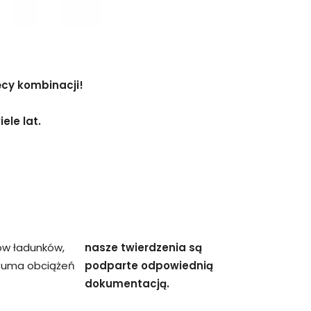
ęcy kombinacji!
ele lat.
ów ładunków,
nasze twierdzenia są
 suma obciążeń
podparte odpowiednią
dokumentacją.