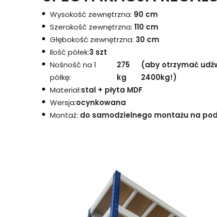
Wysokość zewnętrzna:
90 cm
Szerokość zewnętrzna:
110 cm
Głębokość zewnętrzna:
30 cm
Ilość półek:
3 szt
Nośność na 1
275
(aby otrzymać udźwi
półkę:
kg
2400kg!)
Materiał:
stal + płyta MDF
Wersja:
ocynkowana
Montaż:
do samodzielnego montażu na podst