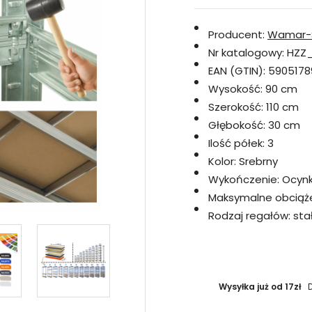
Producent:
Wamar-
Nr katalogowy:
HZZ_
EAN (GTIN):
5905178
Wysokość:
90 cm
Szerokość:
110 cm
Głębokość:
30 cm
Ilość półek:
3
Kolor:
Srebrny
Wykończenie:
Ocyn
Maksymalne obciążen
Rodzaj regałów:
sta
Wysyłka już od 17zł