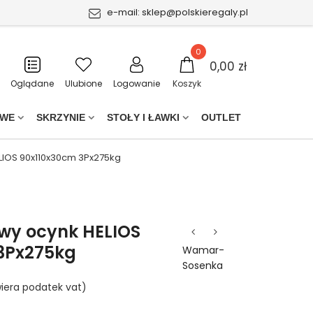
e-mail:
sklep@polskieregaly.pl
0
0,00 zł
Oglądane
Ulubione
Logowanie
Koszyk
OWE
SKRZYNIE
STOŁY I ŁAWKI
OUTLET
LIOS 90x110x30cm 3Px275kg
wy ocynk HELIOS
3Px275kg
Wamar-
Sosenka
iera podatek vat)