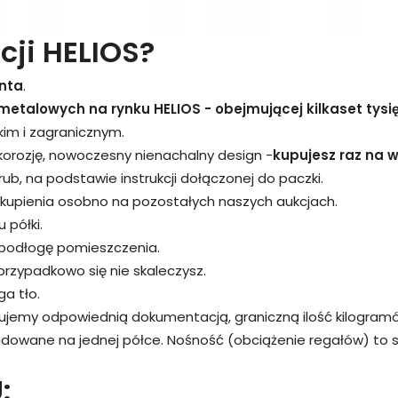
cji HELIOS?
nta
.
metalowych na rynku HELIOS - obejmującej kilkaset tysi
kim i zagranicznym.
 korozję, nowoczesny nienachalny design -
kupujesz raz na wi
śrub, na podstawie instrukcji dołączonej do paczki.
kupienia osobno na pozostałych naszych aukcjach.
 półki.
 podłogę pomieszczenia.
przypadkowo się nie skaleczysz.
a tło.
rujemy odpowiednią dokumentacją, graniczną ilość kilogram
adowane na jednej półce. Nośność (obciążenie regałów) to
: