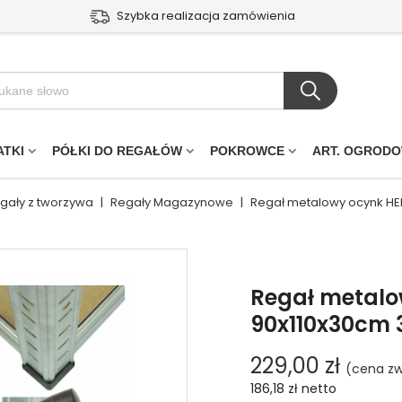
Szybka realizacja zamówienia
ATKI
PÓŁKI DO REGAŁÓW
POKROWCE
ART. OGROD
egały z tworzywa
|
Regały Magazynowe
|
Regał metalowy ocynk HE
Regał metalo
90x110x30cm 
229,00 zł
(cena zw
186,18 zł
netto