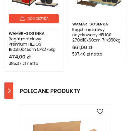
DO KOSZYKA
WAMAR-SOSENKA
Regał metalowy
WAMAR-SOSENKA
ocynkowany HELIOS
Regał metalowy
270x110x60cm 7Px350kg
Premium HELIOS
.:.
661,00 zł
180x110x45cm 5Px275kg
537,40 zł
netto
.:.
474,00 zł
385,37 zł
netto
POLECANE PRODUKTY