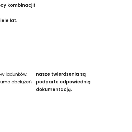
ęcy kombinacji!
ele lat.
ów ładunków,
nasze twierdzenia są
 suma obciążeń
podparte odpowiednią
dokumentacją.