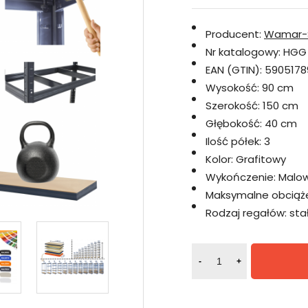
Producent:
Wamar-
Nr katalogowy:
HGG
EAN (GTIN):
5905178
Wysokość:
90 cm
Szerokość:
150 cm
Głębokość:
40 cm
Ilość półek:
3
Kolor:
Grafitowy
Wykończenie:
Malo
Maksymalne obciążen
Rodzaj regałów:
sta
-
+