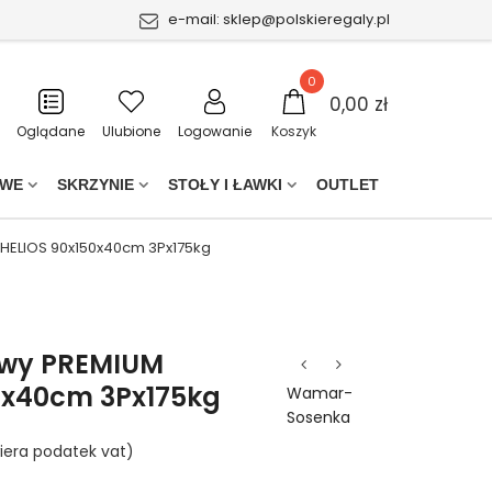
e-mail:
sklep@polskieregaly.pl
0
0,00 zł
Oglądane
Ulubione
Logowanie
Koszyk
OWE
SKRZYNIE
STOŁY I ŁAWKI
OUTLET
HELIOS 90x150x40cm 3Px175kg
owy PREMIUM
0x40cm 3Px175kg
Wamar-
Sosenka
iera podatek vat)