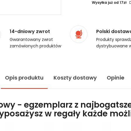
Wysyłka już od 17zł
14-dniowy zwrot
Polski dostaw
Gwarantowany zwrot
Produkty sprawdz
zamówionych produktów
dystrybuowane w
Opis produktu
Koszty dostawy
Opinie
lowy - egzemplarz z najbogatsze
wyposażysz w regały każde moż