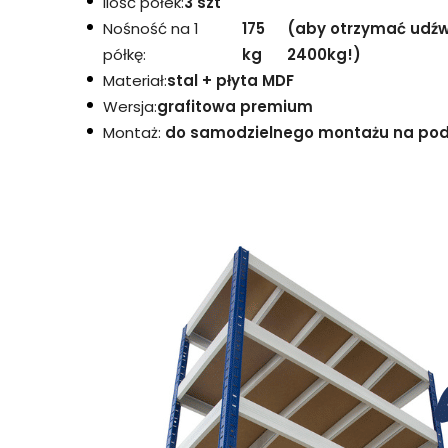
Ilość półek:
3 szt
Nośność na 1
175
(aby otrzymać udźwi
półkę:
kg
2400kg!)
Materiał:
stal + płyta MDF
Wersja:
grafitowa premium
Montaż:
do samodzielnego montażu na podst