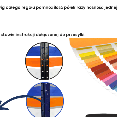
g całego regału pomnóż ilość półek razy nośność jednej 
awie instrukcji dołączonej do przesyłki.