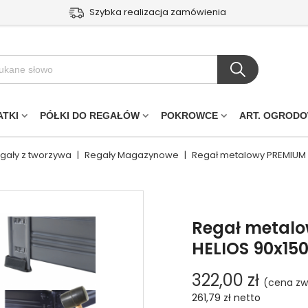
Szybka realizacja zamówienia
ATKI
PÓŁKI DO REGAŁÓW
POKROWCE
ART. OGROD
egały z tworzywa
|
Regały Magazynowe
|
Regał metalowy PREMIUM 
Regał metal
HELIOS 90x15
322,00 zł
(cena zw
261,79 zł
netto