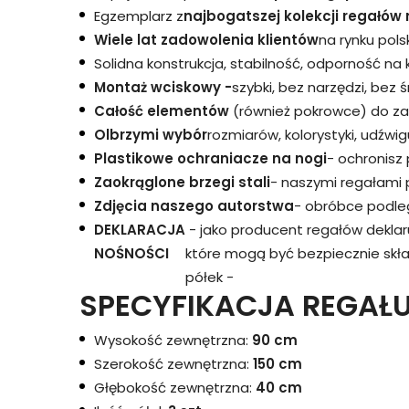
Egzemplarz z
najbogatszej kolekcji regałów 
Wiele lat zadowolenia klientów
na rynku pols
Solidna konstrukcja, stabilność, odporność na
Montaż wciskowy -
szybki, bez narzędzi, bez 
Całość elementów
(również pokrowce) do za
Olbrzymi wybór
rozmiarów, kolorystyki, udźwigu
Plastikowe ochraniacze na nogi
- ochronisz
Zaokrąglone brzegi stali
- naszymi regałami 
Zdjęcia naszego autorstwa
- obróbce podleg
DEKLARACJA
- jako producent regałów dekla
NOŚNOŚCI
które mogą być bezpiecznie skł
półek -
SPECYFIKACJA REGAŁU
Wysokość zewnętrzna:
90 cm
Szerokość zewnętrzna:
150 cm
Głębokość zewnętrzna:
40 cm