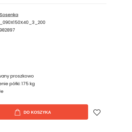
Sosenka
_090X150X40_3_200
982897
wany proszkowo
ie półki:
175 kg
łe
DO KOSZYKA