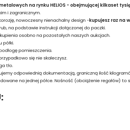
metalowych na rynku HELIOS - obejmującej kilkaset tysi
kim i zagranicznym.
 korozję, nowoczesny nienachalny design -
kupujesz raz na wi
śrub, na podstawie instrukcji dołączonej do paczki.
kupienia osobno na pozostałych naszych aukcjach.
 półki.
 podłogę pomieszczenia.
przypadkowo się nie skaleczysz.
a tło.
rujemy odpowiednią dokumentacją, graniczną ilość kilogram
adowane na jednej półce. Nośność (obciążenie regałów) to
: