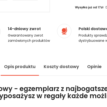
Wysyłka już od 17zł
14-dniowy zwrot
Polski dostaw
Gwarantowany zwrot
Produkty sprawdz
zamówionych produktów
dystrybuowane w
Opis produktu
Koszty dostawy
Opinie
lowy - egzemplarz z najbogatsze
wyposażysz w regały każde moż