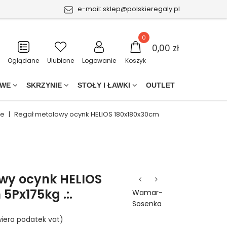
e-mail:
sklep@polskieregaly.pl
0
0,00 zł
Oglądane
Ulubione
Logowanie
Koszyk
OWE
SKRZYNIE
STOŁY I ŁAWKI
OUTLET
ne
|
Regał metalowy ocynk HELIOS 180x180x30cm
wy ocynk HELIOS
5Px175kg .:.
Wamar-
Sosenka
iera podatek vat)