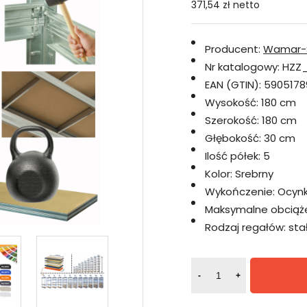
371,54 zł
netto
Producent:
Wamar-
Nr katalogowy:
HZZ_
EAN (GTIN):
5905178
Wysokość:
180 cm
Szerokość:
180 cm
Głębokość:
30 cm
Ilość półek:
5
Kolor:
Srebrny
Wykończenie:
Ocyn
Maksymalne obciążen
Rodzaj regałów:
sta
-
+