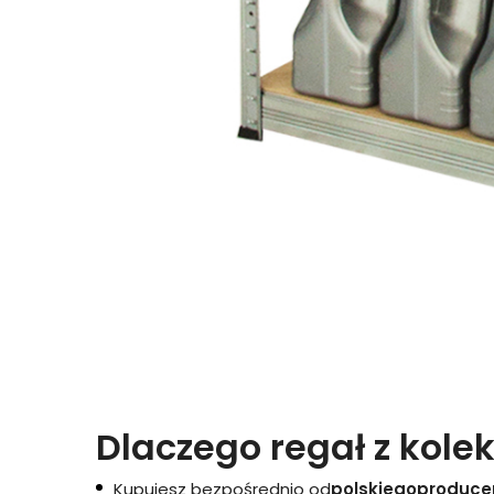
Dlaczego regał z kolek
Kupujesz bezpośrednio od
polskiego
produce