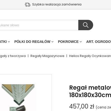
Szybka realizacja zamówienia
ATKI
PÓŁKI DO REGAŁÓW
POKROWCE
ART. OGROD
egały z tworzywa
|
Regały Magazynowe
|
Helios Regały Ocynkowa
Regał metalo
180x180x30cm 
457,00 zł
(cena zw