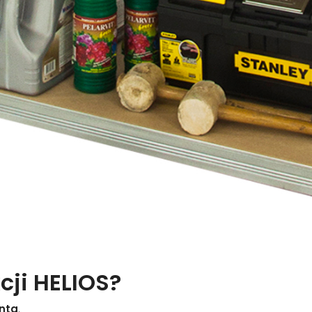
cji HELIOS?
nta
.