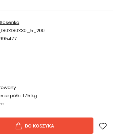
Sosenka
180X180X30_5_200
995477
kowany
ie półki:
175 kg
łe
DO KOSZYKA