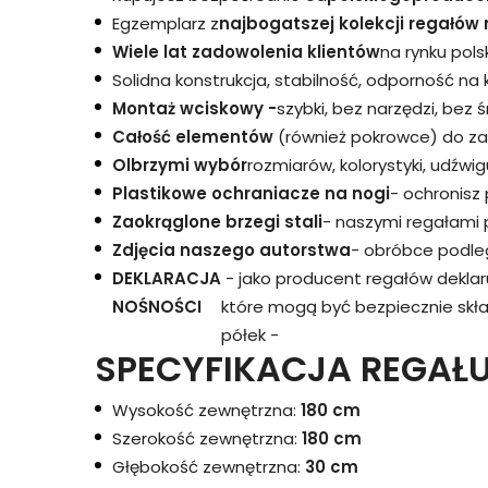
Egzemplarz z
najbogatszej kolekcji regałów 
Wiele lat zadowolenia klientów
na rynku pols
Solidna konstrukcja, stabilność, odporność na
Montaż wciskowy -
szybki, bez narzędzi, bez 
Całość elementów
(również pokrowce) do za
Olbrzymi wybór
rozmiarów, kolorystyki, udźwigu
Plastikowe ochraniacze na nogi
- ochronisz
Zaokrąglone brzegi stali
- naszymi regałami 
Zdjęcia naszego autorstwa
- obróbce podleg
DEKLARACJA
- jako producent regałów dekla
NOŚNOŚCI
które mogą być bezpiecznie skł
półek -
SPECYFIKACJA REGAŁU
Wysokość zewnętrzna:
180 cm
Szerokość zewnętrzna:
180 cm
Głębokość zewnętrzna:
30 cm