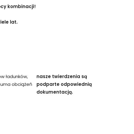
ęcy kombinacji!
ele lat.
ów ładunków,
nasze twierdzenia są
 suma obciążeń
podparte odpowiednią
dokumentacją.