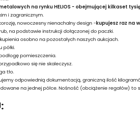
metalowych na rynku HELIOS - obejmującej kilkaset tysi
kim i zagranicznym.
 korozję, nowoczesny nienachalny design -
kupujesz raz na wi
śrub, na podstawie instrukcji dołączonej do paczki.
kupienia osobno na pozostałych naszych aukcjach.
 półki.
 podłogę pomieszczenia.
przypadkowo się nie skaleczysz.
a tło.
rujemy odpowiednią dokumentacją, graniczną ilość kilogram
adowane na jednej półce. Nośność (obciążenie regałów) to
: