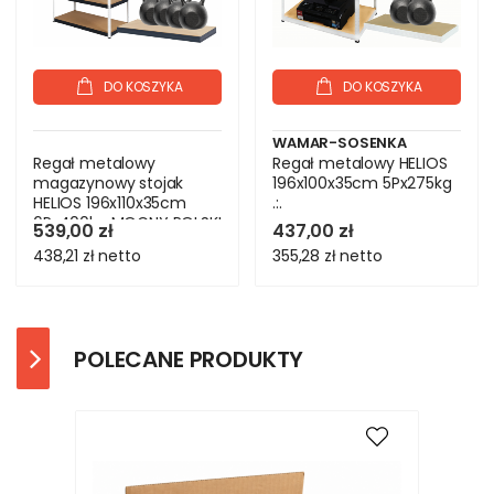
DO KOSZYKA
DO KOSZYKA
WAMAR-SOSENKA
Regał metalowy
Regał metalowy HELIOS
magazynowy stojak
196x100x35cm 5Px275kg
HELIOS 196x110x35cm
.:.
6Px400kg MOCNY POLSKI
539,00 zł
437,00 zł
438,21 zł
netto
355,28 zł
netto
POLECANE PRODUKTY