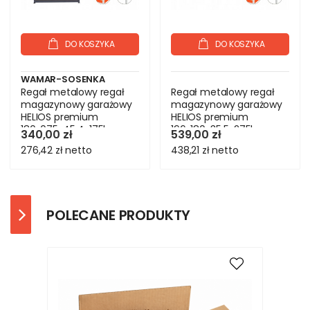
DO KOSZYKA
DO KOSZYKA
WAMAR-SOSENKA
Regał metalowy regał
Regał metalowy regał
magazynowy garażowy
magazynowy garażowy
HELIOS premium
HELIOS premium
180x075x45 4x175kg
196x180x35 5x275kg
340,00 zł
539,00 zł
276,42 zł
netto
438,21 zł
netto
POLECANE PRODUKTY