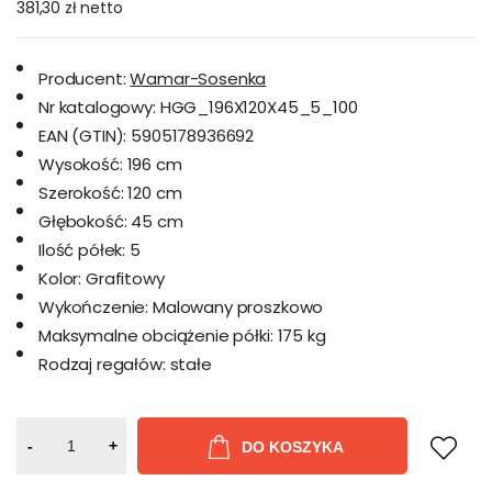
381,30 zł
netto
Producent:
Wamar-Sosenka
Nr katalogowy:
HGG_196X120X45_5_100
EAN (GTIN):
5905178936692
Wysokość:
196 cm
Szerokość:
120 cm
Głębokość:
45 cm
Ilość półek:
5
Kolor:
Grafitowy
Wykończenie:
Malowany proszkowo
Maksymalne obciążenie półki:
175 kg
Rodzaj regałów:
stałe
-
+
DO KOSZYKA