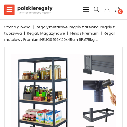
0
Strona główna
|
Regały metalowe, regały z drewna, regały z
tworzywa
|
Regały Magazynowe
|
Helios Premium
|
Regał
metalowy Premium HELIOS 196x120x45cm 5Px175kg .:.