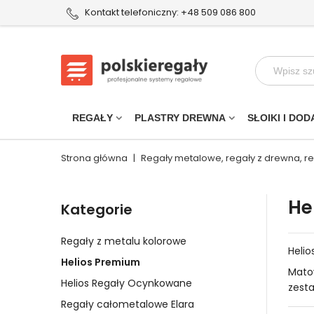
Kontakt telefoniczny: +48 509 086 800
REGAŁY
PLASTRY DREWNA
SŁOIKI I DOD
Strona główna
|
Regały metalowe, regały z drewna, r
He
Kategorie
Regały z metalu kolorowe
Heli
Helios Premium
Matow
Helios Regały Ocynkowane
zesta
dosko
Regały całometalowe Elara