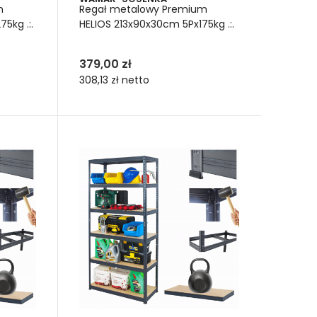
m
Regał metalowy Premium
5kg .:.
HELIOS 213x90x30cm 5Px175kg .:.
379,00 zł
308,13 zł
netto