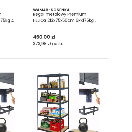
WAMAR-SOSENKA
m
Regał metalowy Premium
5kg .:.
HELIOS 213x75x50cm 6Px175kg .:.
460,00 zł
373,98 zł
netto