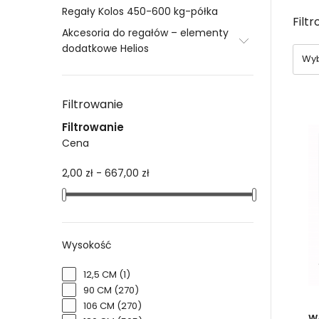
Gustu
Regały Kolos 450-600 kg-półka
Filt
Re
Akcesoria do regałów – elementy
dodatkowe Helios
Wyb
o
bł
Filtrowanie
sw
wy
Filtrowanie
cz
Cena
ch
2,00 zł - 667,00 zł
Po
Wszy
Wysokość
chron
12,5 CM
(1)
Flize
90 CM
(270)
spraw
106 CM
(270)
Zapr
W