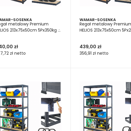
AMAR-SOSENKA
WAMAR-SOSENKA
egał metalowy Premium
Regał metalowy Premiu
LIOS 213x75x50cm 5Px350kg .:.
HELIOS 213x75x50cm 5Px27
40,00 zł
439,00 zł
7,72 zł
netto
356,91 zł
netto