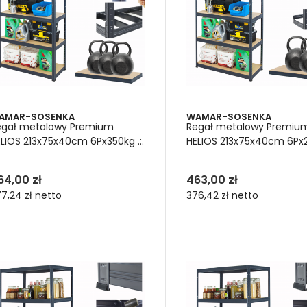
AMAR-SOSENKA
WAMAR-SOSENKA
egał metalowy Premium
Regał metalowy Premiu
LIOS 213x75x40cm 6Px350kg .:.
HELIOS 213x75x40cm 6Px27
64,00 zł
463,00 zł
7,24 zł
netto
376,42 zł
netto