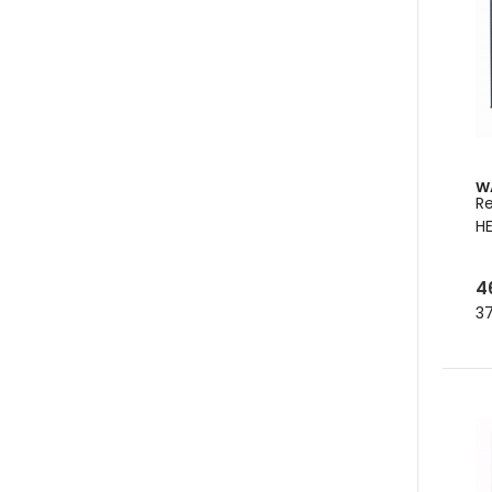
W
R
HE
4
37