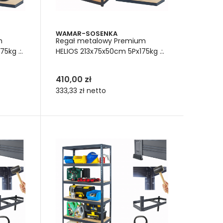
WAMAR-SOSENKA
m
Regał metalowy Premium
5kg .:.
HELIOS 213x75x50cm 5Px175kg .:.
410,00 zł
333,33 zł
netto