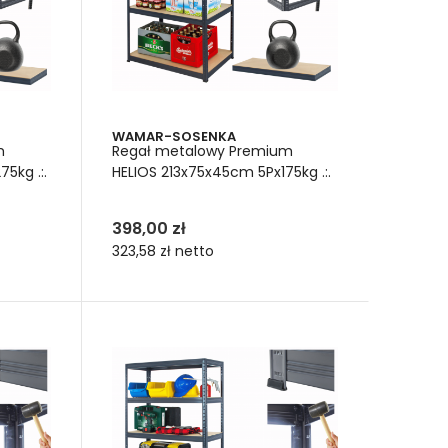
WAMAR-SOSENKA
m
Regał metalowy Premium
5kg .:.
HELIOS 213x75x45cm 5Px175kg .:.
398,00 zł
323,58 zł
netto