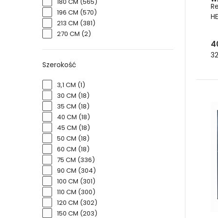
180 CM
(565)
R
196 CM
(570)
HE
213 CM
(381)
270 CM
(2)
4
32
Szerokość
3,1 CM
(1)
30 CM
(18)
35 CM
(18)
40 CM
(18)
45 CM
(18)
50 CM
(18)
60 CM
(18)
75 CM
(336)
90 CM
(304)
100 CM
(301)
110 CM
(300)
120 CM
(302)
150 CM
(203)