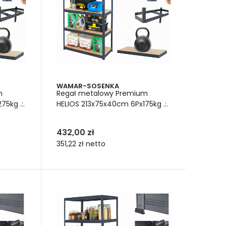
WAMAR-SOSENKA
m
Regał metalowy Premium
5kg .:.
HELIOS 213x75x40cm 6Px175kg .:.
432,00 zł
351,22 zł
netto