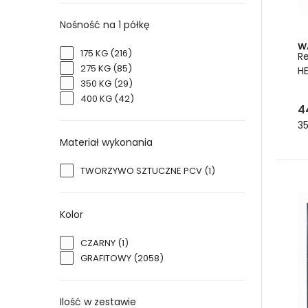
Nośność na 1 półkę
W
175 KG
(216)
R
275 KG
(85)
HE
350 KG
(29)
400 KG
(42)
4
35
Materiał wykonania
TWORZYWO SZTUCZNE PCV
(1)
Kolor
CZARNY
(1)
GRAFITOWY
(2058)
Ilość w zestawie