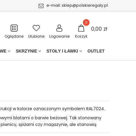
e-mail:
sklep@polskieregaly.pl
0
0,00 zł
Oglądane
Ulubione
Logowanie
Koszyk
OWE
SKRZYNIE
STOŁY I ŁAWKI
OUTLET
trukcji w kolorze oznaczonym symbolem RAL7024.
rowymi blatami o barwie beżowej. Tak stonowany
 piwnicy, spiżarni czy magazynie, ale stanowią