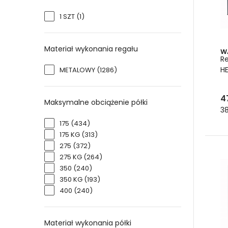
1 SZT
(1)
Materiał wykonania regału
W
R
HE
METALOWY
(1286)
4
Maksymalne obciążenie półki
38
175
(434)
175 KG
(313)
275
(372)
275 KG
(264)
350
(240)
350 KG
(193)
400
(240)
Materiał wykonania półki