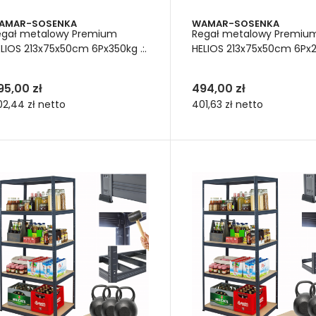
AMAR-SOSENKA
WAMAR-SOSENKA
egał metalowy Premium
Regał metalowy Premiu
LIOS 213x75x50cm 6Px350kg .:.
HELIOS 213x75x50cm 6Px27
95,00 zł
494,00 zł
02,44 zł
netto
401,63 zł
netto