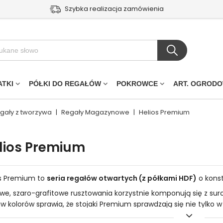
Szybka realizacja zamówienia
ATKI
PÓŁKI DO REGAŁÓW
POKROWCE
ART. OGROD
egały z tworzywa
|
Regały Magazynowe
|
Helios Premium
lios Premium
os Premium to
seria regałów otwartych (z półkami HDF)
o kons
e, szaro-grafitowe rusztowania korzystnie komponują się z su
w kolorów sprawia, że stojaki Premium sprawdzają się nie tylko w
nałe tło do ekspozycji różnego rodzaju towarów sklepowych.