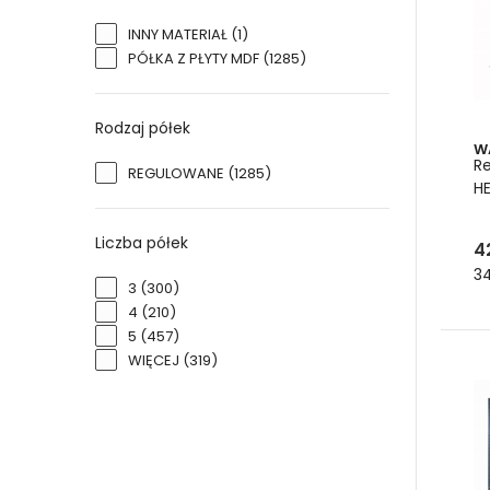
INNY MATERIAŁ
(1)
PÓŁKA Z PŁYTY MDF
(1285)
Rodzaj półek
W
R
REGULOWANE
(1285)
HE
Liczba półek
4
34
3
(300)
4
(210)
5
(457)
WIĘCEJ
(319)