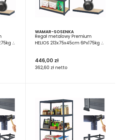
WAMAR-SOSENKA
m
Regał metalowy Premium
5kg .:.
HELIOS 213x75x45cm 6Px175kg .:.
446,00 zł
362,60 zł
netto