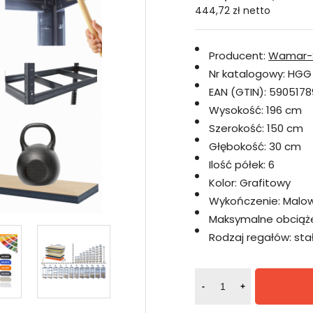
444,72 zł
netto
Producent:
Wamar-
Nr katalogowy:
HGG
EAN (GTIN):
5905178
Wysokość:
196 cm
Szerokość:
150 cm
Głębokość:
30 cm
Ilość półek:
6
Kolor:
Grafitowy
Wykończenie:
Malo
Maksymalne obciążen
Rodzaj regałów:
sta
-
+