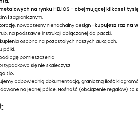
nta
.
metalowych na rynku HELIOS - obejmującej kilkaset tysi
kim i zagranicznym.
 korozję, nowoczesny nienachalny design -
kupujesz raz na wi
śrub, na podstawie instrukcji dołączonej do paczki.
kupienia osobno na pozostałych naszych aukcjach.
 półki.
 podłogę pomieszczenia.
przypadkowo się nie skaleczysz.
a tło.
rujemy odpowiednią dokumentacją, graniczną ilość kilogram
adowane na jednej półce. Nośność (obciążenie regałów) to
: