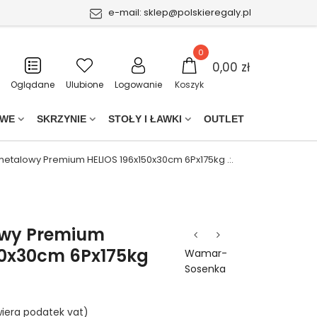
e-mail:
sklep@polskieregaly.pl
0
0,00 zł
Oglądane
Ulubione
Logowanie
Koszyk
OWE
SKRZYNIE
STOŁY I ŁAWKI
OUTLET
metalowy Premium HELIOS 196x150x30cm 6Px175kg .:.
owy Premium
50x30cm 6Px175kg
Wamar-
Sosenka
iera podatek vat)