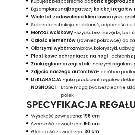
Kupujesz bezpośrednio od
polskiego
produce
Egzemplarz z
najbogatszej kolekcji regałów 
Wiele lat zadowolenia klientów
na rynku pols
Solidna konstrukcja, stabilność, odporność na
Montaż wciskowy -
szybki, bez narzędzi, bez 
Całość elementów
(również pokrowce) do za
Olbrzymi wybór
rozmiarów, kolorystyki, udźwigu
Plastikowe ochraniacze na nogi
- ochronisz
Zaokrąglone brzegi stali
- naszymi regałami 
Zdjęcia naszego autorstwa
- obróbce podleg
DEKLARACJA
- jako producent regałów dekla
NOŚNOŚCI
które mogą być bezpiecznie skł
półek -
SPECYFIKACJA REGAŁU
Wysokość zewnętrzna:
196 cm
Szerokość zewnętrzna:
150 cm
Głębokość zewnętrzna:
30 cm