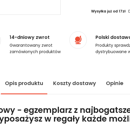
Wysyłka już od 17zł
14-dniowy zwrot
Polski dostaw
Gwarantowany zwrot
Produkty sprawdz
zamówionych produktów
dystrybuowane w
Opis produktu
Koszty dostawy
Opinie
lowy - egzemplarz z najbogatsze
wyposażysz w regały każde moż