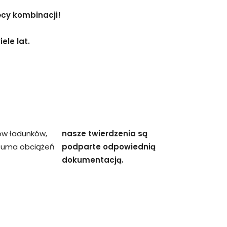
ęcy kombinacji!
ele lat.
ów ładunków,
nasze twierdzenia są
 suma obciążeń
podparte odpowiednią
dokumentacją.