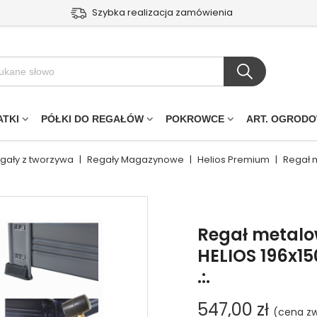
Szybka realizacja zamówienia
ATKI
PÓŁKI DO REGAŁÓW
POKROWCE
ART. OGROD
egały z tworzywa
|
Regały Magazynowe
|
Helios Premium
|
Regał 
Regał metal
HELIOS 196x1
.:.
547,00 zł
(cena zw