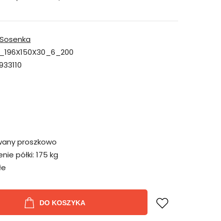
Sosenka
_196X150X30_6_200
933110
wany proszkowo
ie półki:
175 kg
łe
DO KOSZYKA