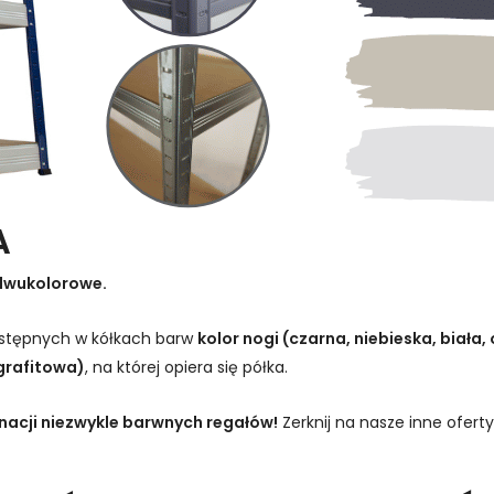
A
dwukolorowe.
dostępnych w kółkach barw
kolor nogi (czarna, niebieska, biała
grafitowa)
, na której opiera się półka.
inacji niezwykle barwnych regałów!
Zerknij na nasze inne oferty