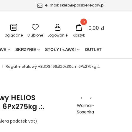
e-mail:
sklep@polskieregaly.pl
0
0,00 zł
Oglądane
Ulubione
Logowanie
Koszyk
OWE
SKRZYNIE
STOŁY I ŁAWKI
OUTLET
|
Regał metalowy HELIOS 196x120x30cm 6Px275kg .:.
wy HELIOS
6Px275kg .:.
Wamar-
Sosenka
iera podatek vat)