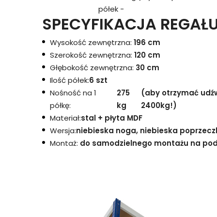
półek -
SPECYFIKACJA REGAŁU
Wysokość zewnętrzna:
196 cm
Szerokość zewnętrzna:
120 cm
Głębokość zewnętrzna:
30 cm
Ilość półek:
6 szt
Nośność na 1
275
(aby otrzymać udźwi
półkę:
kg
2400kg!)
Materiał:
stal + płyta MDF
Wersja:
niebieska noga, niebieska poprzecz
Montaż:
do samodzielnego montażu na podst