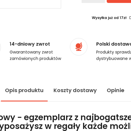
Wysyłka już od 17zł
14-dniowy zwrot
Polski dostaw
Gwarantowany zwrot
Produkty sprawdz
zamówionych produktów
dystrybuowane w
Opis produktu
Koszty dostawy
Opinie
lowy - egzemplarz z najbogatsze
wyposażysz w regały każde moż