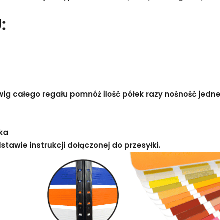
:
g całego regału pomnóż ilość półek razy nośność jednej
ka
awie instrukcji dołączonej do przesyłki.