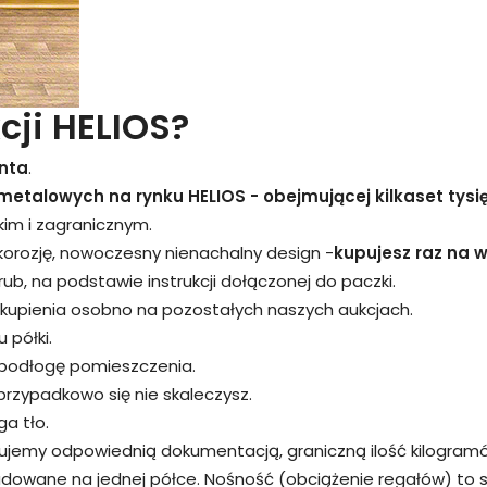
cji HELIOS?
nta
.
metalowych na rynku HELIOS - obejmującej kilkaset tysi
kim i zagranicznym.
 korozję, nowoczesny nienachalny design -
kupujesz raz na wi
śrub, na podstawie instrukcji dołączonej do paczki.
kupienia osobno na pozostałych naszych aukcjach.
 półki.
 podłogę pomieszczenia.
przypadkowo się nie skaleczysz.
a tło.
rujemy odpowiednią dokumentacją, graniczną ilość kilogram
adowane na jednej półce. Nośność (obciążenie regałów) to