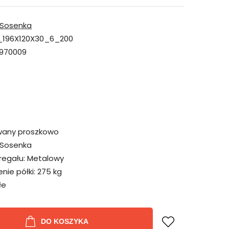
Sosenka
196X120X30_6_200
970009
wany proszkowo
Sosenka
regału:
Metalowy
ie półki:
275 kg
łe
DO KOSZYKA