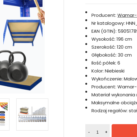
Producent:
Wamar-
Nr katalogowy:
HNN_
EAN (GTIN):
5905178
Wysokość:
196 cm
Szerokość:
120 cm
Głębokość:
30 cm
Ilość półek:
6
Kolor:
Niebieski
Wykończenie:
Malo
Producent:
Wamar-
Materiał wykonania 
Maksymalne obciążen
Rodzaj regałów:
sta
-
+