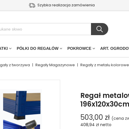
Szybka realizacja zamówienia
ATKI
PÓŁKI DO REGAŁÓW
POKROWCE
ART. OGROD
egały z tworzywa
|
Regały Magazynowe
|
Regały z metalu kolorowe
Regał metalo
196x120x30cm 
503,00 zł
(cena zw
408,94 zł
netto