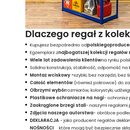
Dlaczego regał z kolek
Kupujesz bezpośrednio od
polskiego
produce
Egzemplarz z
najbogatszej kolekcji regałów 
Wiele lat zadowolenia klientów
na rynku pols
Solidna konstrukcja, stabilność, odporność na
Montaż wciskowy -
szybki, bez narzędzi, bez 
Całość elementów
(również pokrowce) do za
Olbrzymi wybór
rozmiarów, kolorystyki, udźwigu
Plastikowe ochraniacze na nogi
- ochronisz
Zaokrąglone brzegi stali
- naszymi regałami 
Zdjęcia naszego autorstwa
- obróbce podleg
DEKLARACJA
- jako producent regałów dekla
NOŚNOŚCI
które mogą być bezpiecznie skł