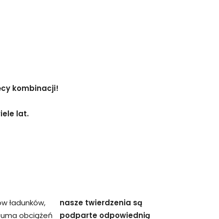
ęcy kombinacji!
ele lat.
ów ładunków,
nasze twierdzenia są
 suma obciążeń
podparte odpowiednią