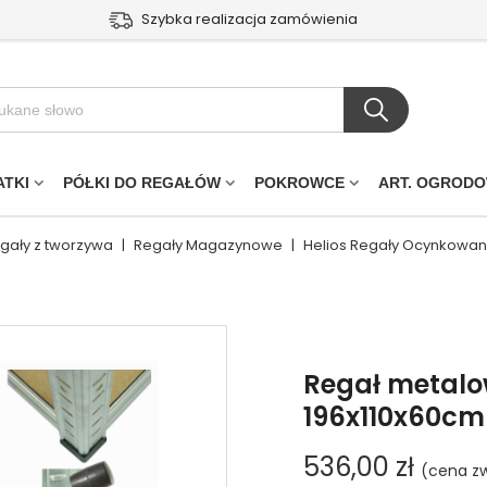
Szybka realizacja zamówienia
ATKI
PÓŁKI DO REGAŁÓW
POKROWCE
ART. OGROD
egały z tworzywa
|
Regały Magazynowe
|
Helios Regały Ocynkowa
Regał metalo
196x110x60cm 
536,00 zł
(cena zw