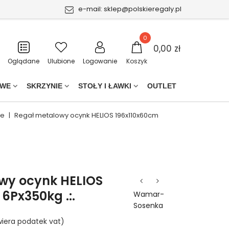
e-mail:
sklep@polskieregaly.pl
0
0,00 zł
Oglądane
Ulubione
Logowanie
Koszyk
OWE
SKRZYNIE
STOŁY I ŁAWKI
OUTLET
ne
|
Regał metalowy ocynk HELIOS 196x110x60cm
wy ocynk HELIOS
6Px350kg .:.
Wamar-
Sosenka
iera podatek vat)