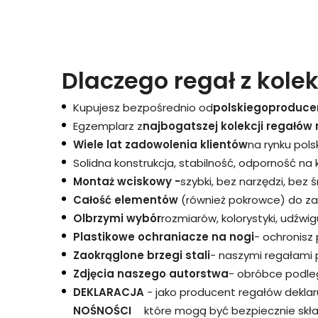
Dlaczego regał z kolek
Kupujesz bezpośrednio od
polskiego
produce
Egzemplarz z
najbogatszej kolekcji regałów 
Wiele lat zadowolenia klientów
na rynku pols
Solidna konstrukcja, stabilność, odporność na
Montaż wciskowy -
szybki, bez narzędzi, bez 
Całość elementów
(również pokrowce) do za
Olbrzymi wybór
rozmiarów, kolorystyki, udźwigu
Plastikowe ochraniacze na nogi
- ochronisz
Zaokrąglone brzegi stali
- naszymi regałami 
Zdjęcia naszego autorstwa
- obróbce podleg
DEKLARACJA
- jako producent regałów dekla
NOŚNOŚCI
które mogą być bezpiecznie skł