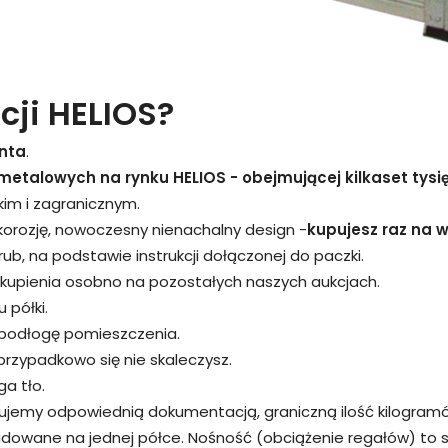
cji HELIOS?
nta
.
metalowych na rynku HELIOS - obejmującej kilkaset tysi
kim i zagranicznym.
 korozję, nowoczesny nienachalny design -
kupujesz raz na wi
śrub, na podstawie instrukcji dołączonej do paczki.
kupienia osobno na pozostałych naszych aukcjach.
 półki.
 podłogę pomieszczenia.
przypadkowo się nie skaleczysz.
a tło.
rujemy odpowiednią dokumentacją, graniczną ilość kilogram
adowane na jednej półce. Nośność (obciążenie regałów) to