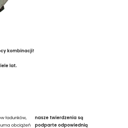
ęcy kombinacji!
ele lat.
ów ładunków,
nasze twierdzenia są
 suma obciążeń
podparte odpowiednią