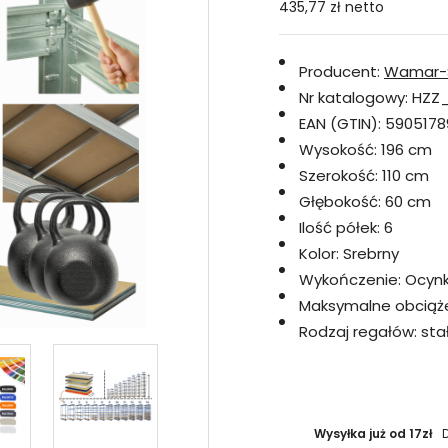
435,77 zł
netto
Producent:
Wamar-
Nr katalogowy:
HZZ_
EAN (GTIN):
5905178
Wysokość:
196 cm
Szerokość:
110 cm
Głębokość:
60 cm
Ilość półek:
6
Kolor:
Srebrny
Wykończenie:
Ocyn
Maksymalne obciążen
Rodzaj regałów:
sta
Wysyłka już od 17zł