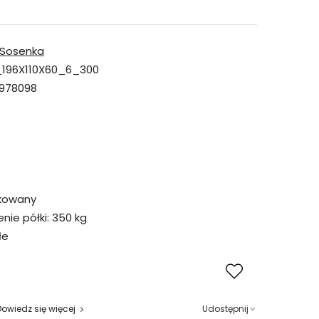
Sosenka
196X110X60_6_300
978098
kowany
ie półki:
350 kg
łe
Dowiedz się więcej
Udostępnij