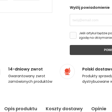
Wyślij powiadomienie
Jeśli artykuł będzie
zgodę na otrzymanie
POWI
14-dniowy zwrot
Polski dostaw
Gwarantowany zwrot
Produkty sprawdz
zamówionych produktów
dystrybuowane w
Opis produktu
Koszty dostawy
Opinie